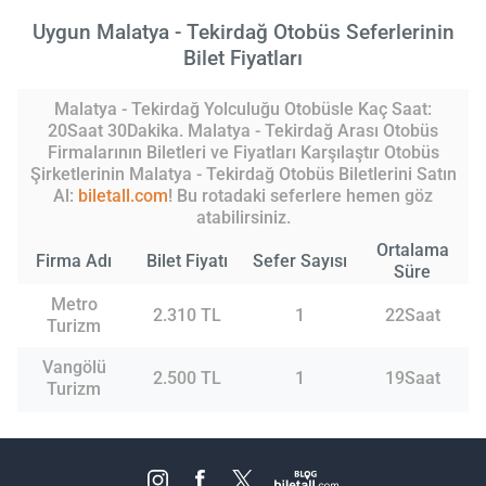
Uygun Malatya - Tekirdağ Otobüs Seferlerinin
Bilet Fiyatları
Malatya - Tekirdağ Yolculuğu Otobüsle Kaç Saat:
20Saat 30Dakika. Malatya - Tekirdağ Arası Otobüs
Firmalarının Biletleri ve Fiyatları Karşılaştır Otobüs
Şirketlerinin Malatya - Tekirdağ Otobüs Biletlerini Satın
Al:
biletall.com
! Bu rotadaki seferlere hemen göz
atabilirsiniz.
Ortalama
Firma Adı
Bilet Fiyatı
Sefer Sayısı
Süre
Metro
2.310 TL
1
22Saat
Turizm
Vangölü
2.500 TL
1
19Saat
Turizm