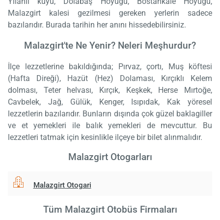
Yılanlı kuyu, Dolabaş Höyüğü, Bostankale Höyüğü,
Malazgirt kalesi gezilmesi gereken yerlerin sadece
bazılarıdır. Burada tarihin her anını hissedebilirsiniz.
Malazgirt'te Ne Yenir? Neleri Meşhurdur?
İlçe lezzetlerine bakıldığında; Pırvaz, çortı, Muş köftesi
(Hafta Direği), Hazüt (Hez) Dolaması, Kırçıklı Kelem
dolması, Teter helvası, Kırçık, Keşkek, Herse Mırtoğe,
Cavbelek, Jağ, Gülük, Kenger, Isıpıdak, Kak yöresel
lezzetlerin bazılarıdır. Bunların dışında çok güzel baklagiller
ve et yemekleri ile balık yemekleri de mevcuttur. Bu
lezzetleri tatmak için kesinlikle ilçeye bir bilet alınmalıdır.
Malazgirt Otogarları
Malazgirt Otogari
Tüm Malazgirt Otobüs Firmaları