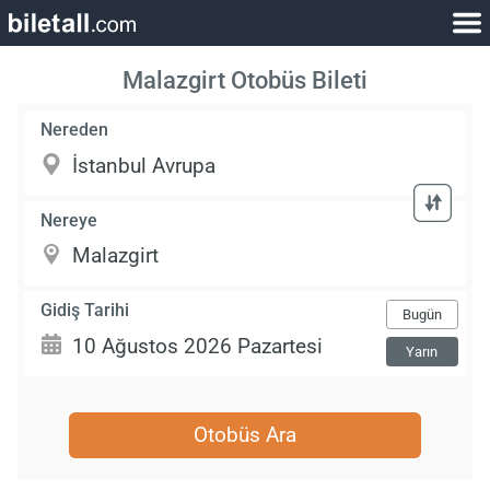
Malazgirt Otobüs Bileti
Nereden
Nereye
Gidiş Tarihi
Bugün
Yarın
Otobüs Ara