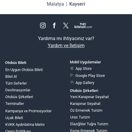
Malatya
Kayseri
Yardıma mı ihtiyacınız var?
Yardım ve İletişim
Mobil Uygulamalar
Otobüs Bileti
App Store
En Uygun Otobüs Bileti
Google Play Store
Bilet Al
App Gallery
Tüm Seferler
Destinasyonlar
Otobüs Şirketleri
Otobüs Şirketleri
Yeni Karapınar Seyahat
Terminaller
Karapınar Seyahat
Öz Ermenek Turizm
Kampanya ve Promosyonlar
Uras Turizm
Uçak Bileti
Elazığlılar Tuğra Turizm
KVKK Aydınlatma Metni
Eşme Ermenek Turizm
Çerez Politikası