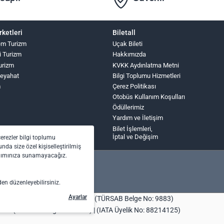
rketleri
Biletall
lem Turizm
Uçak Bileti
i Turizm
Hakkımızda
urizm
KVKK Aydınlatma Metni
Seyahat
Bilgi Toplumu Hizmetleri
m
Çerez Politikası
Otobüs Kullanım Koşulları
Ödüllerimiz
Yardım ve İletişim
Bilet İşlemleri,
İptal ve Değişim
çerezler bilgi toplumu
nda size özel kişiselleştirilmiş
anımınıza sunamayacağız.
den düzenleyebilirsiniz.
Ayarlar
bilet.com Turizm Seyahat Acentası (TÜRSAB Belge No: 9883)
centası (TÜRSAB Belge No: 4443) | (IATA Üyelik No: 88214125)