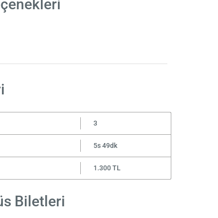
çenekleri
i
3
5s 49dk
1.300 TL
 Biletleri