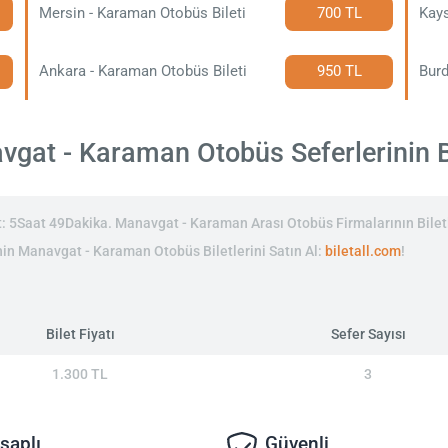
Mersin - Karaman Otobüs Bileti
700 TL
Kays
Ankara - Karaman Otobüs Bileti
950 TL
Burd
gat - Karaman Otobüs Seferlerinin Bil
 5Saat 49Dakika. Manavgat - Karaman Arası Otobüs Firmalarının Biletl
inin Manavgat - Karaman Otobüs Biletlerini Satın Al:
biletall.com
!
Bilet Fiyatı
Sefer Sayısı
1.300 TL
3
saplı
Güvenli