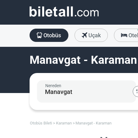
Otobüs
Uçak
Ote
Manavgat - Karaman 
Nereden
Otobüs Bileti
Karaman
Manavgat - Karaman