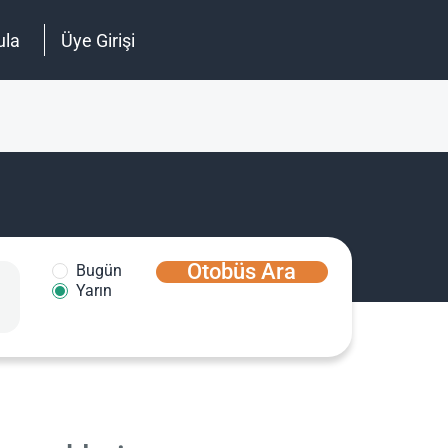
ula
Üye Girişi
Otobüs Ara
Bugün
Yarın