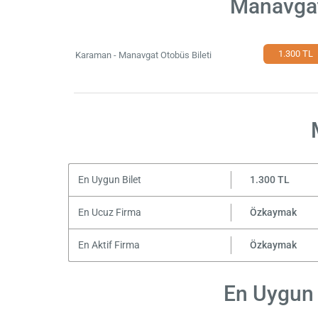
Manavgat
1.300 TL
Karaman - Manavgat Otobüs Bileti
En Uygun Bilet
1.300 TL
En Ucuz Firma
Özkaymak
En Aktif Firma
Özkaymak
En Uygun 