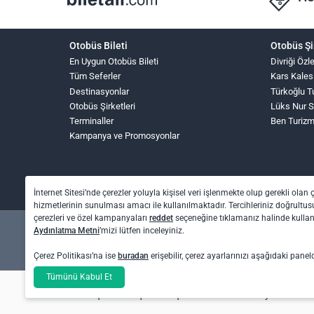
Otobüs Bileti
Otobüs Şi
En Uygun Otobüs Bileti
Divriği Öz
Tüm Seferler
Kars Kales
Destinasyonlar
Türkoğlu T
Otobüs Şirketleri
Lüks Nur 
Terminaller
Ben Turiz
Kampanya ve Promosyonlar
İnternet Sitesi’nde çerezler yoluyla kişisel veri işlenmekte olup gerekli olan 
hizmetlerinin sunulması amacı ile kullanılmaktadır. Tercihleriniz doğrultusu
çerezleri ve özel kampanyaları
reddet
seçeneğine tıklamanız halinde kull
Aydınlatma Metni
’mizi lütfen inceleyiniz.
Çerez Politikası’na ise
buradan
erişebilir, çerez ayarlarınızı aşağıdaki panel
Tümünü Kabul Et
Otel rezervasyon ve otobüs bileti işlemleri için: O
Uçak bileti işlemleri için: Biletall Turizm Seyahat A