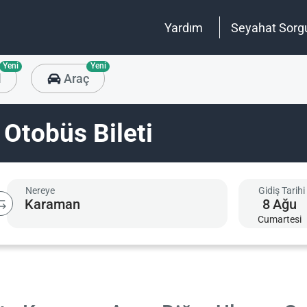
Yardım
Seyahat Sorg
Yeni
Yeni
l
Araç
Otobüs Bileti
Nereye
Gidiş Tarihi
8
Ağu
Cumartesi