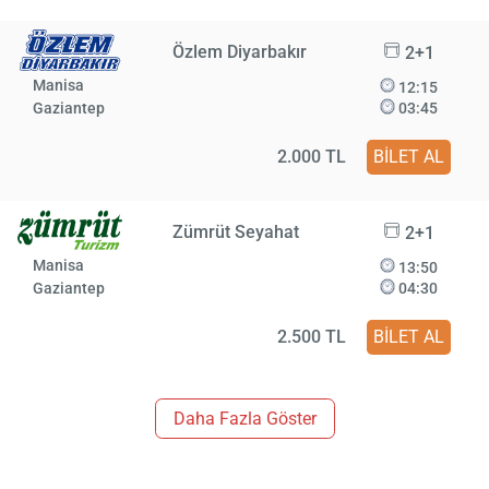
Özlem Diyarbakır
2+1
Manisa
12:15
Gaziantep
03:45
2.000 TL
BİLET AL
Zümrüt Seyahat
2+1
Manisa
13:50
Gaziantep
04:30
2.500 TL
BİLET AL
Daha Fazla Göster