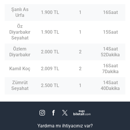
Şanlı As
1.900 TL
1
16Saat
Urfa
Öz
Diyarbakır
1.900 TL
1
15Saat
Seyahat
Özlem
14Saat
2.000 TL
2
Diyarbakır
52Dakika
16Saat
Kamil Koç
2.009 TL
2
7Dakika
Zümrüt
14Saat
2.500 TL
1
Seyahat
40Dakika
Yardıma mı ihtiyacınız var?