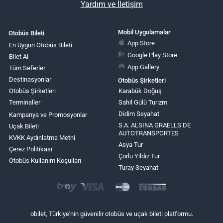
Yardım ve İletişim
Mobil Uygulamalar
Otobüs Bileti
App Store
En Uygun Otobüs Bileti
Google Play Store
Bilet Al
App Gallery
Tüm Seferler
Destinasyonlar
Otobüs Şirketleri
Otobüs Şirketleri
Karabük Doğuş
Terminaller
Sahil Gülü Turizm
Didim Seyahat
Kampanya ve Promosyonlar
S.A. ALSINA GRAELLS DE
Uçak Bileti
AUTOTRANSPORTES
KVKK Aydınlatma Metni
Asya Tur
Çerez Politikası
Çorlu Yıldız Tur
Otobüs Kullanım Koşulları
Turay Seyahat
obilet, Türkiye'nin güvenilir otobüs ve uçak bileti platformu.