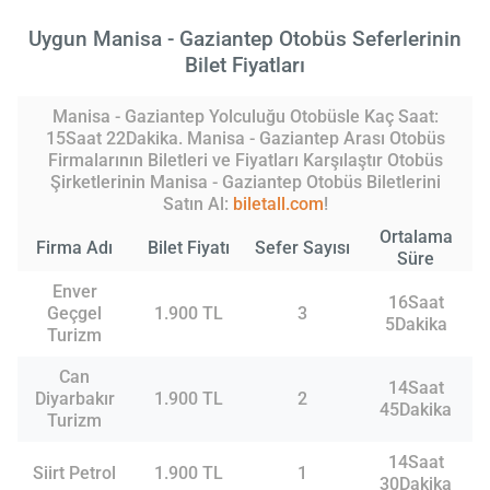
Uygun Manisa - Gaziantep Otobüs Seferlerinin
Bilet Fiyatları
Manisa - Gaziantep Yolculuğu Otobüsle Kaç Saat:
15Saat 22Dakika. Manisa - Gaziantep Arası Otobüs
Firmalarının Biletleri ve Fiyatları Karşılaştır Otobüs
Şirketlerinin Manisa - Gaziantep Otobüs Biletlerini
Satın Al:
biletall.com
!
Ortalama
Firma Adı
Bilet Fiyatı
Sefer Sayısı
Süre
Enver
16Saat
Geçgel
1.900 TL
3
5Dakika
Turizm
Can
14Saat
Diyarbakır
1.900 TL
2
45Dakika
Turizm
14Saat
Siirt Petrol
1.900 TL
1
30Dakika