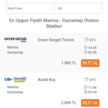
Rota Puanı
4,9
En Uygun Fiyatlı Manisa - Gaziantep Otobüs
Biletleri
Enver Geçgel Turizm
2+1
Manisa
10:45
Gaziantep
02:30
1.900 TL
BİLET AL
Kamil Koç
2+1
Manisa
11:46
Gaziantep
03:45
2.009 TL
BİLET AL