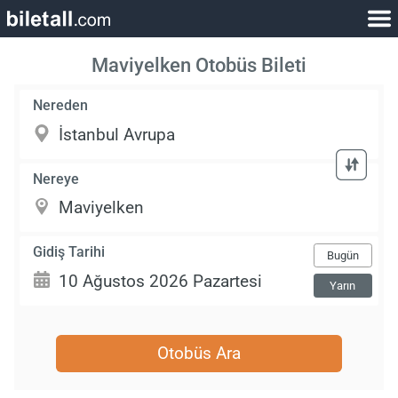
Maviyelken Otobüs Bileti
Nereden
Nereye
Gidiş Tarihi
Bugün
Yarın
Otobüs Ara