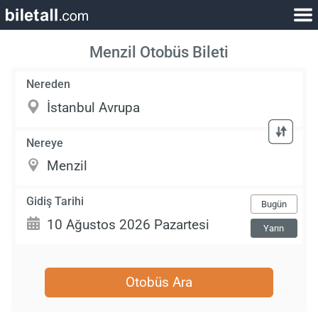
Menzil Otobüs Bileti
Nereden
Nereye
Gidiş Tarihi
Bugün
Yarın
Otobüs Ara