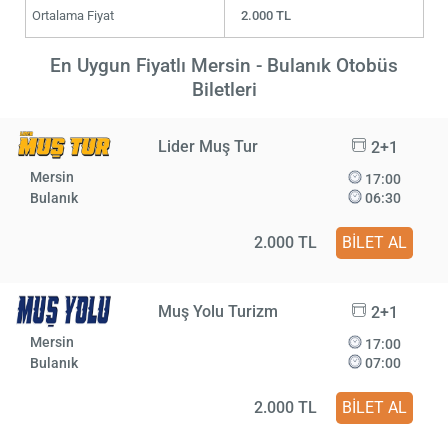
Ortalama Fiyat
2.000 TL
En Uygun Fiyatlı Mersin - Bulanık Otobüs
Biletleri
Lider Muş Tur
2+1
Mersin
17:00
Bulanık
06:30
2.000 TL
BİLET AL
Muş Yolu Turizm
2+1
Mersin
17:00
Bulanık
07:00
2.000 TL
BİLET AL