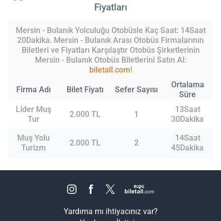
Fiyatları
Mersin - Bulanık Yolculuğu Otobüsle Kaç Saat: 14Saat
20Dakika. Mersin - Bulanık Arası Otobüs Firmalarının
Biletleri ve Fiyatları Karşılaştır Otobüs Şirketlerinin
Mersin - Bulanık Otobüs Biletlerini Satın Al:
biletall.com
!
Ortalama
Firma Adı
Bilet Fiyatı
Sefer Sayısı
Süre
Lider Muş
13Saat
2.000 TL
1
Tur
30Dakika
Muş Yolu
14Saat
2.000 TL
2
Turizm
45Dakika
Yardıma mı ihtiyacınız var?