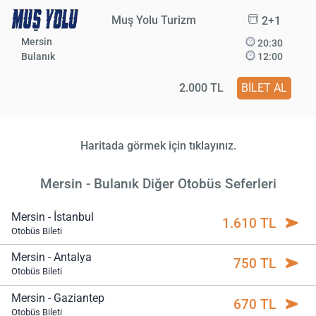
Muş Yolu Turizm
2+1
Mersin
20:30
Bulanık
12:00
2.000 TL
BİLET AL
Haritada görmek için tıklayınız.
Mersin - Bulanık Diğer Otobüs Seferleri
Mersin - İstanbul
1.610 TL
Otobüs Bileti
Mersin - Antalya
750 TL
Otobüs Bileti
Mersin - Gaziantep
670 TL
Otobüs Bileti