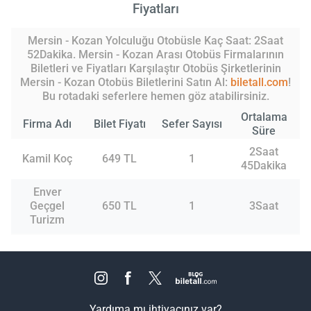
Fiyatları
Mersin - Kozan Yolculuğu Otobüsle Kaç Saat: 2Saat
52Dakika. Mersin - Kozan Arası Otobüs Firmalarının
Biletleri ve Fiyatları Karşılaştır Otobüs Şirketlerinin
Mersin - Kozan Otobüs Biletlerini Satın Al:
biletall.com
!
Bu rotadaki seferlere hemen göz atabilirsiniz.
Ortalama
Firma Adı
Bilet Fiyatı
Sefer Sayısı
Süre
2Saat
Kamil Koç
649 TL
1
45Dakika
Enver
Geçgel
650 TL
1
3Saat
Turizm
Yardıma mı ihtiyacınız var?