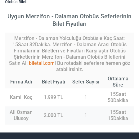
Otobüs Bileti
Uygun Merzifon - Dalaman Otobüs Seferlerinin
Bilet Fiyatları
Merzifon - Dalaman Yolculuğu Otobüsle Kaç Saat:
15Saat 32Dakika. Merzifon - Dalaman Arası Otobüs
Firmalarının Biletleri ve Fiyatları Karşılaştır Otobüs
Şirketlerinin Merzifon - Dalaman Otobüs Biletlerini
Satın Al:
biletall.com
! Bu rotadaki seferlere hemen göz
atabilirsiniz.
Ortalama
Firma Adı
Bilet Fiyatı
Sefer Sayısı
Süre
15Saat
Kamil Koç
1.999 TL
1
50Dakika
Ali Osman
15Saat
2.000 TL
1
Ulusoy
15Dakika