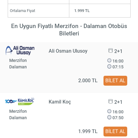
Ortalama Fiyat
1.999 TL
En Uygun Fiyatlı Merzifon - Dalaman Otobüs
Biletleri
Ali Osman Ulusoy
2+1
Merzifon
16:00
Dalaman
07:15
2.000 TL
BİLET AL
Kamil Koç
2+1
Merzifon
16:00
Dalaman
07:50
1.999 TL
BİLET AL