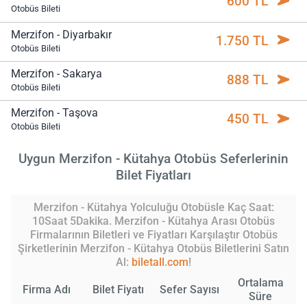
600 TL
Otobüs Bileti
Merzifon - Diyarbakır
1.750 TL
Otobüs Bileti
Merzifon - Sakarya
888 TL
Otobüs Bileti
Merzifon - Taşova
450 TL
Otobüs Bileti
Uygun Merzifon - Kütahya Otobüs Seferlerinin
Bilet Fiyatları
Merzifon - Kütahya Yolculuğu Otobüsle Kaç Saat:
10Saat 5Dakika. Merzifon - Kütahya Arası Otobüs
Firmalarının Biletleri ve Fiyatları Karşılaştır Otobüs
Şirketlerinin Merzifon - Kütahya Otobüs Biletlerini Satın
Al:
biletall.com
!
Ortalama
Firma Adı
Bilet Fiyatı
Sefer Sayısı
Süre