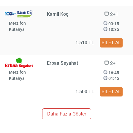
Kamil Koç
2+1
Merzifon
03:15
Kütahya
13:35
1.510 TL
BİLET AL
Erbaa Seyahat
2+1
Merzifon
16:45
Kütahya
01:45
1.500 TL
BİLET AL
Daha Fazla Göster