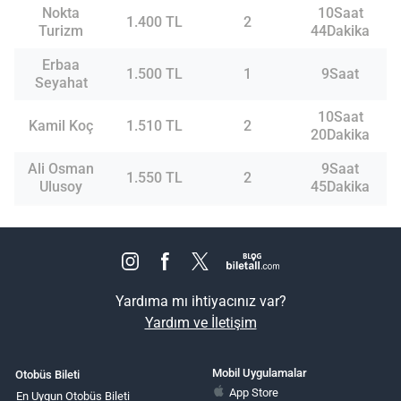
Nokta
10Saat
1.400 TL
2
Turizm
44Dakika
Erbaa
1.500 TL
1
9Saat
Seyahat
10Saat
Kamil Koç
1.510 TL
2
20Dakika
Ali Osman
9Saat
1.550 TL
2
Ulusoy
45Dakika
Yardıma mı ihtiyacınız var?
Yardım ve İletişim
Mobil Uygulamalar
Otobüs Bileti
App Store
En Uygun Otobüs Bileti