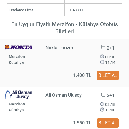
Ortalama Fiyat
1.488 TL
En Uygun Fiyatlı Merzifon - Kütahya Otobüs
Biletleri
Nokta Turizm
2+1
Merzifon
00:30
Kütahya
11:14
1.400 TL
BİLET AL
Ali Osman Ulusoy
2+1
Merzifon
03:15
Kütahya
13:00
1.550 TL
BİLET AL