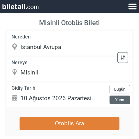
Misinli Otobüs Bileti
Nereden
Nereye
Gidiş Tarihi
Bugün
Yarın
Otobüs Ara