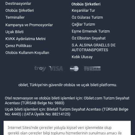
Destinasyonlar
Otobüs Şirketleri
Otobüs Şirketleri
Keşanlılar Tur
Terminaller
Öz Gülaras Turizm
Çağlar Turizm
Kampanya ve Promosyonlar
Eşme Ermenek Turizm
Uçak Bileti
Öz Elbistan Seyahat
KVKK Aydınlatma Metni
S.A. ALSINA GRAELLS DE
Çerez Politikası
AUTOTRANSPORTES
Otobüs Kullanım Koşulları
Kıdık Ulusay
obilet, Türkiye'nin güvenilir otobüs ve uçak bileti platformu.
Otel rezervasyon ve otobüs bileti işlemleri için: Obilet.com Turizm Seyahat
Acentası (TÜRSAB Belge No: 9883)
Uçak bileti işlemleri için: Biletall Turizm Seyahat Acentası (TÜRSAB Belge
No: 4443) | (IATA Üyelik No: 88214125)
İnternet Sitesi’nde çerezler yoluyla kişisel veri işlenmekte olup
gerekli olan çerezler bilgi toplumu hizmetlerinin sunulması amacı ile