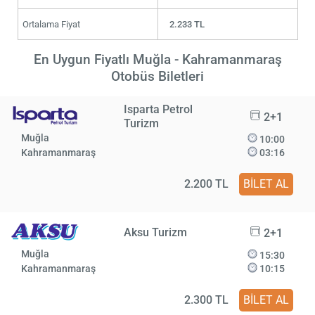
Ortalama Fiyat
2.233 TL
En Uygun Fiyatlı Muğla - Kahramanmaraş
Otobüs Biletleri
Isparta Petrol
2+1
Turizm
Muğla
10:00
Kahramanmaraş
03:16
2.200 TL
BİLET AL
Aksu Turizm
2+1
Muğla
15:30
Kahramanmaraş
10:15
2.300 TL
BİLET AL