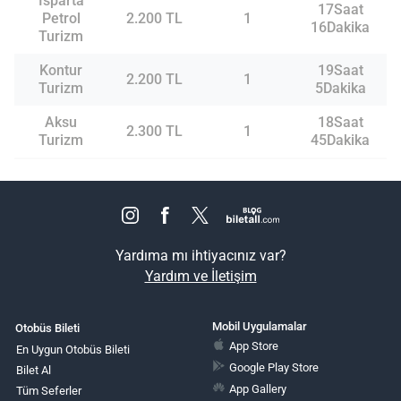
Isparta
17Saat
Petrol
2.200 TL
1
16Dakika
Turizm
Kontur
19Saat
2.200 TL
1
Turizm
5Dakika
Aksu
18Saat
2.300 TL
1
Turizm
45Dakika
Yardıma mı ihtiyacınız var?
Yardım ve İletişim
Mobil Uygulamalar
Otobüs Bileti
App Store
En Uygun Otobüs Bileti
Google Play Store
Bilet Al
App Gallery
Tüm Seferler