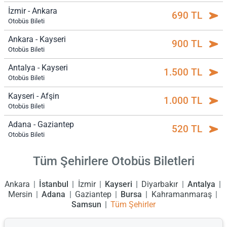
İzmir - Ankara
690 TL
Otobüs Bileti
Ankara - Kayseri
900 TL
Otobüs Bileti
Antalya - Kayseri
1.500 TL
Otobüs Bileti
Kayseri - Afşin
1.000 TL
Otobüs Bileti
Adana - Gaziantep
520 TL
Otobüs Bileti
Tüm Şehirlere Otobüs Biletleri
Ankara
İstanbul
İzmir
Kayseri
Diyarbakır
Antalya
Mersin
Adana
Gaziantep
Bursa
Kahramanmaraş
Samsun
Tüm Şehirler