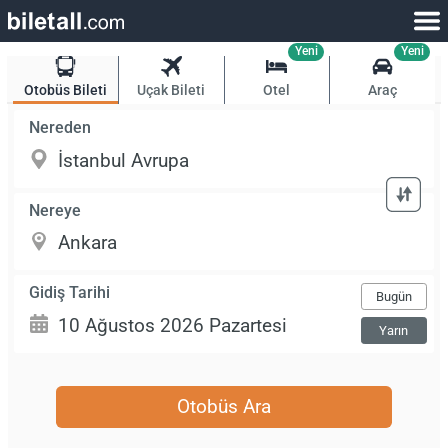
Yeni
Yeni
Otobüs Bileti
Uçak Bileti
Otel
Araç
Nereden
Nereye
Gidiş Tarihi
Bugün
Yarın
Otobüs Ara