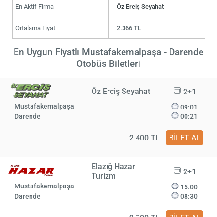
En Aktif Firma
Öz Erciş Seyahat
Ortalama Fiyat
2.366 TL
En Uygun Fiyatlı Mustafakemalpaşa - Darende
Otobüs Biletleri
Öz Erciş Seyahat
2+1
Mustafakemalpaşa
09:01
Darende
00:21
2.400 TL
BİLET AL
Elazığ Hazar
2+1
Turizm
Mustafakemalpaşa
15:00
Darende
08:30