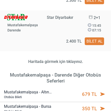
2.300 TL
BİLET AL
Star Diyarbakır
2+1
Mustafakemalpaşa
15:45
Darende
07:15
2.400 TL
BİLET AL
Haritada görmek için tıklayınız.
Mustafakemalpaşa - Darende Diğer Otobüs
Seferleri
Mustafakemalpaşa - Altınoluk
679 TL
Otobüs Bileti
Mustafakemalpaşa - Bursa
350 TL