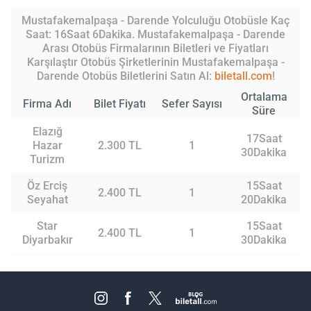
Mustafakemalpaşa - Darende Yolculuğu Otobüsle Kaç
Saat: 16Saat 6Dakika. Mustafakemalpaşa - Darende
Arası Otobüs Firmalarının Biletleri ve Fiyatları
Karşılaştır Otobüs Şirketlerinin Mustafakemalpaşa -
Darende Otobüs Biletlerini Satın Al:
biletall.com
!
Ortalama
Firma Adı
Bilet Fiyatı
Sefer Sayısı
Süre
Elazığ
17Saat
Hazar
2.300 TL
1
30Dakika
Turizm
Öz Erciş
15Saat
2.400 TL
1
Seyahat
20Dakika
Star
15Saat
2.400 TL
1
Diyarbakır
30Dakika