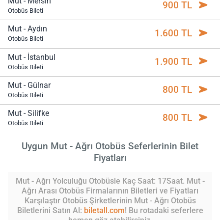
Mut - Mersin
900 TL
Otobüs Bileti
Mut - Aydın
1.600 TL
Otobüs Bileti
Mut - İstanbul
1.900 TL
Otobüs Bileti
Mut - Gülnar
800 TL
Otobüs Bileti
Mut - Silifke
800 TL
Otobüs Bileti
Uygun Mut - Ağrı Otobüs Seferlerinin Bilet
Fiyatları
Mut - Ağrı Yolculuğu Otobüsle Kaç Saat: 17Saat. Mut -
Ağrı Arası Otobüs Firmalarının Biletleri ve Fiyatları
Karşılaştır Otobüs Şirketlerinin Mut - Ağrı Otobüs
Biletlerini Satın Al:
biletall.com
! Bu rotadaki seferlere