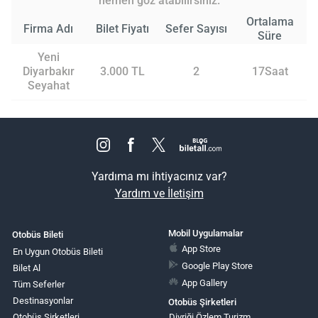
hemen göz atabilirsiniz.
Ortalama
Firma Adı
Bilet Fiyatı
Sefer Sayısı
Süre
Yeni
Diyarbakır
3.000 TL
2
17Saat
Seyahat
Yardıma mı ihtiyacınız var?
Yardım ve İletişim
Mobil Uygulamalar
Otobüs Bileti
App Store
En Uygun Otobüs Bileti
Google Play Store
Bilet Al
App Gallery
Tüm Seferler
Destinasyonlar
Otobüs Şirketleri
Otobüs Şirketleri
Divriği Özlem Turizm