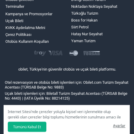
Terminaller
Noktadan Noktaya Seyahat
Türkoğlu Turizm
Kampanya ve Promosyonlar
Boss for Hakan
Uçak Bileti
Siirt Petrol
KVKK Aydınlatma Metni
Hatay Nur Seyahat
Çerez Politikası
Yaman Turizm
Otobüs Kullanım Koşulları
obilet, Türkiye'nin güvenilir otobüs ve uçak bileti platformu.
Otel rezervasyon ve otobüs bileti işlemleri için: Obilet.com Turizm Seyahat
Acentası (TÜRSAB Belge No: 9883)
Uçak bileti işlemleri için: Biletall Turizm Seyahat Acentası (TÜRSAB Belge
No: 4443) | (IATA Üyelik No: 88214125)
İnternet Sitesi’nde çerezler yoluyla kişisel veri işlenmekte olup
gerekli olan çerezler bilgi toplumu hizmetlerinin sunulması amacı ile
kullanılmaktadır. Tercihleriniz doğrultusunda size özel
Ayarlar
Tümünü Kabul Et
kişiselleştirilmiş çerezleri ve özel kampanyaları
reddet
seçeneğine
tıklamanız halinde kullanımınıza sunamayacağız.