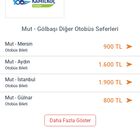
Mut - Gölbaşı Diğer Otobüs Seferleri
Mut - Mersin
900 TL
Otobüs Bileti
Mut - Aydın
1.600 TL
Otobüs Bileti
Mut - İstanbul
1.900 TL
Otobüs Bileti
Mut - Gülnar
800 TL
Otobüs Bileti
Daha Fazla Göster