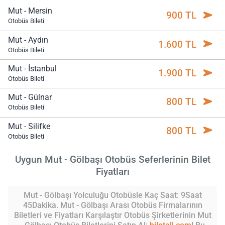
Mut - Mersin
900 TL
Otobüs Bileti
Mut - Aydın
1.600 TL
Otobüs Bileti
Mut - İstanbul
1.900 TL
Otobüs Bileti
Mut - Gülnar
800 TL
Otobüs Bileti
Mut - Silifke
800 TL
Otobüs Bileti
Uygun Mut - Gölbaşı Otobüs Seferlerinin Bilet
Fiyatları
Mut - Gölbaşı Yolculuğu Otobüsle Kaç Saat: 9Saat
45Dakika. Mut - Gölbaşı Arası Otobüs Firmalarının
Biletleri ve Fiyatları Karşılaştır Otobüs Şirketlerinin Mut