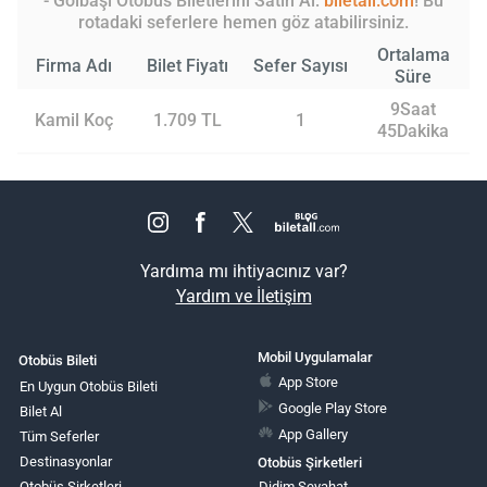
- Gölbaşı Otobüs Biletlerini Satın Al:
biletall.com
! Bu
rotadaki seferlere hemen göz atabilirsiniz.
Ortalama
Firma Adı
Bilet Fiyatı
Sefer Sayısı
Süre
9Saat
Kamil Koç
1.709 TL
1
45Dakika
Yardıma mı ihtiyacınız var?
Yardım ve İletişim
Mobil Uygulamalar
Otobüs Bileti
App Store
En Uygun Otobüs Bileti
Google Play Store
Bilet Al
App Gallery
Tüm Seferler
Destinasyonlar
Otobüs Şirketleri
Otobüs Şirketleri
Didim Seyahat