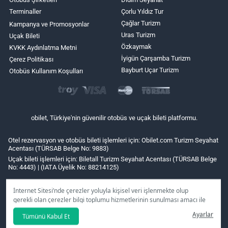
Terminaller
Çorlu Yıldız Tur
Çağlar Turizm
Kampanya ve Promosyonlar
Uras Turizm
Uçak Bileti
Özkaymak
KVKK Aydınlatma Metni
İyigün Çarşamba Turizm
Çerez Politikası
Bayburt Uçar Turizm
Otobüs Kullanım Koşulları
obilet, Türkiye'nin güvenilir otobüs ve uçak bileti platformu.
Otel rezervasyon ve otobüs bileti işlemleri için: Obilet.com Turizm Seyahat
Acentası (TÜRSAB Belge No: 9883)
Uçak bileti işlemleri için: Biletall Turizm Seyahat Acentası (TÜRSAB Belge
No: 4443) | (IATA Üyelik No: 88214125)
İnternet Sitesi’nde çerezler yoluyla kişisel veri işlenmekte olup
gerekli olan çerezler bilgi toplumu hizmetlerinin sunulması amacı ile
kullanılmaktadır. Tercihleriniz doğrultusunda size özel
Ayarlar
Tümünü Kabul Et
kişiselleştirilmiş çerezleri ve özel kampanyaları
reddet
seçeneğine
tıklamanız halinde kullanımınıza sunamayacağız.