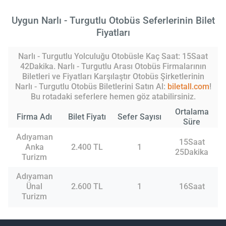
Uygun Narlı - Turgutlu Otobüs Seferlerinin Bilet
Fiyatları
Narlı - Turgutlu Yolculuğu Otobüsle Kaç Saat: 15Saat
42Dakika. Narlı - Turgutlu Arası Otobüs Firmalarının
Biletleri ve Fiyatları Karşılaştır Otobüs Şirketlerinin
Narlı - Turgutlu Otobüs Biletlerini Satın Al:
biletall.com
!
Bu rotadaki seferlere hemen göz atabilirsiniz.
Ortalama
Firma Adı
Bilet Fiyatı
Sefer Sayısı
Süre
Adıyaman
15Saat
Anka
2.400 TL
1
25Dakika
Turizm
Adıyaman
Ünal
2.600 TL
1
16Saat
Turizm