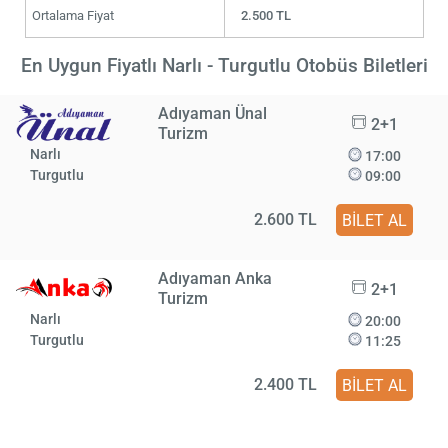
Ortalama Fiyat
2.500 TL
En Uygun Fiyatlı Narlı - Turgutlu Otobüs Biletleri
Adıyaman Ünal
2+1
Turizm
Narlı
17:00
Turgutlu
09:00
2.600 TL
BİLET AL
Adıyaman Anka
2+1
Turizm
Narlı
20:00
Turgutlu
11:25
2.400 TL
BİLET AL