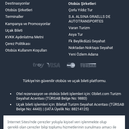
Destinasyonlar
Otobüs Şirketleri
Otobüs Şirketleri
Çorlu Yıldız Tur
Terminaller
S.A. ALSINA GRAELLS DE
AUTOTRANSPORTES
Kampanya ve Promosyonlar
Varan Turizm
Uçak Bileti
Asya Tur
KVKK Aydınlatma Metni
Fk Beylikdüzü Seyahat
Çerez Politikası
Noktadan Noktaya Seyahat
Otobüs Kullanım Koşulları
Yeni Özlem Adana
Türkiye'nin güvenilir otobüs ve uçak bileti platformu.
Otel rezervasyon ve otobüs bileti işlemleri için: Obilet.com Turizm
Seyahat Acentası (TÜRSAB Belge No: 9883)
Uçak bileti işlemleri için: Biletall Turizm Seyahat Acentası (TÜRSAB
Belge No: 4443) | (IATA Üyelik No: 88214125)
İnternet Sitesi’nde çerezler yoluyla kişisel veri işlenmekte olup
gerekli olan çerezler bilgi toplumu hizmetlerinin sunulması amacı ile