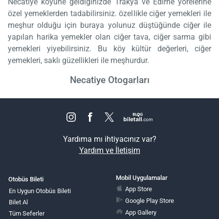
Necatiye köyüne geldiğinizde Trakya ve Edirne yörelerine
özel yemeklerden tadabilirsiniz. özellikle ciğer yemekleri ile
meşhur olduğu için buraya yolunuz düştüğünde ciğer ile
yapılan harika yemekler olan ciğer tava, ciğer sarma gibi
yemekleri yiyebilirsiniz. Bu köy kültür değerleri, ciğer
yemekleri, saklı güzellikleri ile meşhurdur.
Necatiye Otogarları
Yardıma mı ihtiyacınız var?
Yardım ve İletişim
Mobil Uygulamalar
Otobüs Bileti
App Store
En Uygun Otobüs Bileti
Google Play Store
Bilet Al
App Gallery
Tüm Seferler