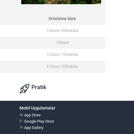
Ortalama Süre
14Saat 30Dakika
15Saat
12Saat 15Dakika
13Saat 30Dakika
Pratik
Mobil Uygulamalar
App Store
Google Play Store
App Gallery