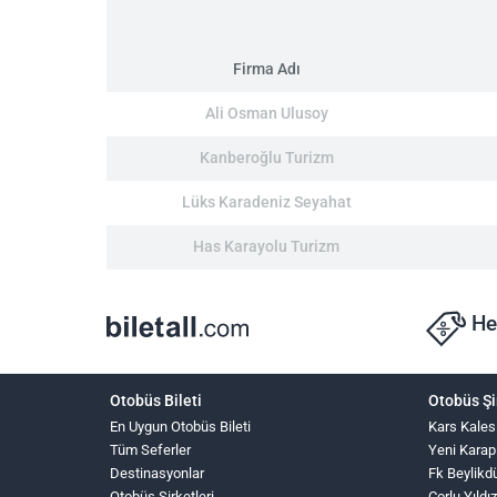
Firma Adı
Ali Osman Ulusoy
Kanberoğlu Turizm
Lüks Karadeniz Seyahat
Has Karayolu Turizm
He
Otobüs Bileti
Otobüs Şi
En Uygun Otobüs Bileti
Kars Kales
Tüm Seferler
Yeni Karap
Destinasyonlar
Fk Beylikd
Otobüs Şirketleri
Çorlu Yıldı