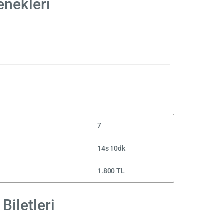
enekleri
7
14s 10dk
1.800 TL
Biletleri