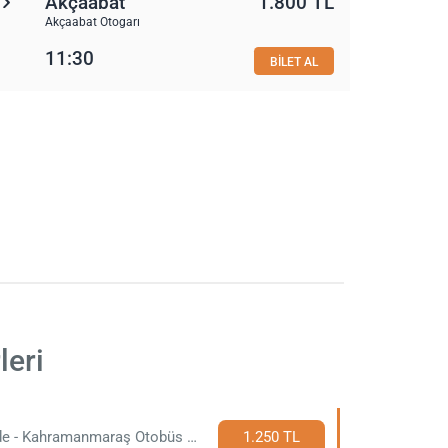
Akçaabat
1.800 TL
Akçaabat Otogarı
11:30
BİLET AL
leri
Niğde - Kahramanmaraş Otobüs Bileti
1.250 TL