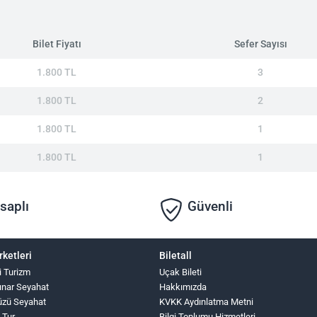
Bilet Fiyatı
Sefer Sayısı
1.800 TL
3
1.800 TL
2
1.800 TL
1
1.800 TL
1
saplı
Güvenli
rketleri
Biletall
i Turizm
Uçak Bileti
ınar Seyahat
Hakkımızda
üzü Seyahat
KVKK Aydınlatma Metni
z Tur
Bilgi Toplumu Hizmetleri