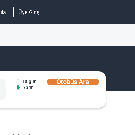
ula
Üye Girişi
Otobüs Ara
Bugün
Yarın