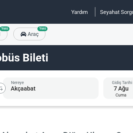
Yardım
Seyahat Sorg
Yeni
Yeni
l
Araç
büs Bileti
Nereye
Gidiş Tarihi
7
Ağu
Cuma