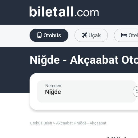
Otobüs
Uçak
Ote
Niğde - Akçaabat Oto
Nereden
Otobüs Bileti
Akçaabat
Niğde - Akçaabat