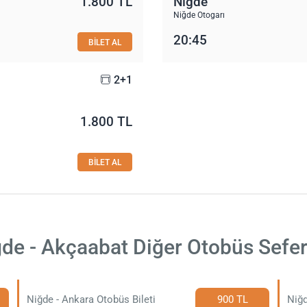
1.800 TL
Niğde
Niğde Otogarı
20:45
BİLET AL
2+1
1.800 TL
BİLET AL
de - Akçaabat Diğer Otobüs Sefer
Niğde - Ankara Otobüs Bileti
900 TL