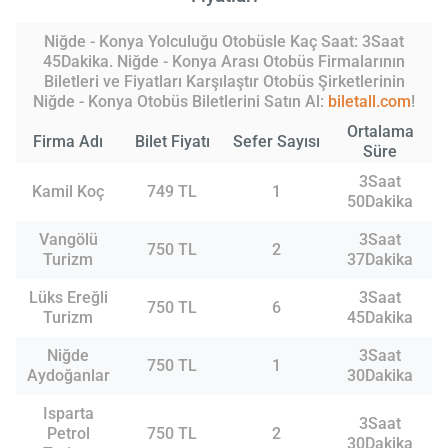
Niğde - Konya Yolculuğu Otobüsle Kaç Saat: 3Saat
45Dakika. Niğde - Konya Arası Otobüs Firmalarının
Biletleri ve Fiyatları Karşılaştır Otobüs Şirketlerinin
Niğde - Konya Otobüs Biletlerini Satın Al:
biletall.com
!
Ortalama
Firma Adı
Bilet Fiyatı
Sefer Sayısı
Süre
3Saat
Kamil Koç
749 TL
1
50Dakika
Vangölü
3Saat
750 TL
2
Turizm
37Dakika
Lüks Ereğli
3Saat
750 TL
6
Turizm
45Dakika
Niğde
3Saat
750 TL
1
Aydoğanlar
30Dakika
Isparta
3Saat
Petrol
750 TL
2
30Dakika