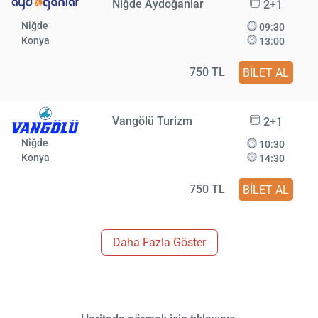
Niğde Aydoğanlar
2+1
Niğde
09:30
Konya
13:00
750 TL
BİLET AL
Vangölü Turizm
2+1
Niğde
10:30
Konya
14:30
750 TL
BİLET AL
Daha Fazla Göster