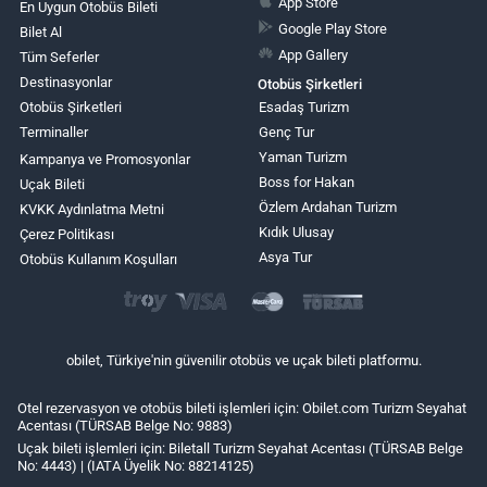
App Store
En Uygun Otobüs Bileti
Google Play Store
Bilet Al
App Gallery
Tüm Seferler
Destinasyonlar
Otobüs Şirketleri
Otobüs Şirketleri
Esadaş Turizm
Terminaller
Genç Tur
Yaman Turizm
Kampanya ve Promosyonlar
Boss for Hakan
Uçak Bileti
Özlem Ardahan Turizm
KVKK Aydınlatma Metni
Kıdık Ulusay
Çerez Politikası
Asya Tur
Otobüs Kullanım Koşulları
obilet, Türkiye'nin güvenilir otobüs ve uçak bileti platformu.
Otel rezervasyon ve otobüs bileti işlemleri için: Obilet.com Turizm Seyahat
Acentası (TÜRSAB Belge No: 9883)
Uçak bileti işlemleri için: Biletall Turizm Seyahat Acentası (TÜRSAB Belge
No: 4443) | (IATA Üyelik No: 88214125)