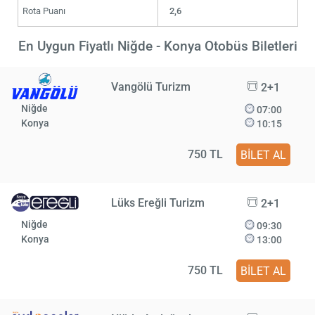
Rota Puanı
2,6
En Uygun Fiyatlı Niğde - Konya Otobüs Biletleri
Vangölü Turizm
2+1
Niğde
07:00
Konya
10:15
750 TL
BİLET AL
Lüks Ereğli Turizm
2+1
Niğde
09:30
Konya
13:00
750 TL
BİLET AL