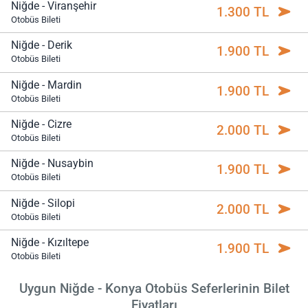
Niğde - Viranşehir
1.300 TL
Otobüs Bileti
Niğde - Derik
1.900 TL
Otobüs Bileti
Niğde - Mardin
1.900 TL
Otobüs Bileti
Niğde - Cizre
2.000 TL
Otobüs Bileti
Niğde - Nusaybin
1.900 TL
Otobüs Bileti
Niğde - Silopi
2.000 TL
Otobüs Bileti
Niğde - Kızıltepe
1.900 TL
Otobüs Bileti
Uygun Niğde - Konya Otobüs Seferlerinin Bilet
Fiyatları