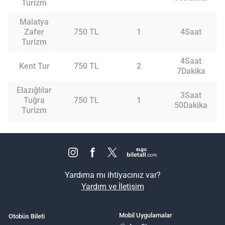
Turizm
Malatya
Zafer
750 TL
1
4Saat
Turizm
4Saat
Kent Tur
750 TL
2
7Dakika
Elazığlılar
3Saat
Tuğra
750 TL
1
50Dakika
Turizm
Yardıma mı ihtiyacınız var?
Yardım ve İletişim
Mobil Uygulamalar
Otobüs Bileti