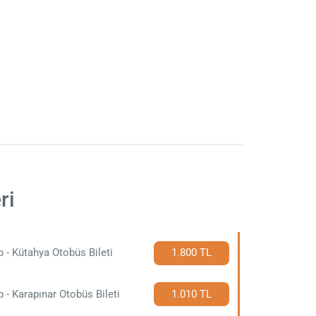
ri
p - Kütahya Otobüs Bileti
1.800 TL
p - Karapınar Otobüs Bileti
1.010 TL