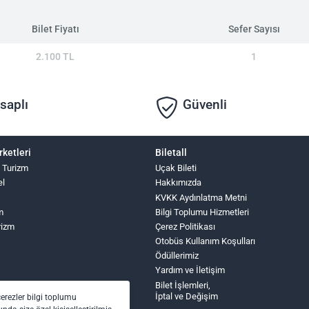
Bilet Fiyatı
Sefer Sayısı
2.100 TL
1
saplı
Güvenli
rketleri
Biletall
 Turizm
Uçak Bileti
el
Hakkımızda
KVKK Aydınlatma Metni
m
Bilgi Toplumu Hizmetleri
rizm
Çerez Politikası
Otobüs Kullanım Koşulları
Ödüllerimiz
Yardım ve İletişim
Bilet İşlemleri,
İptal ve Değişim
çerezler bilgi toplumu