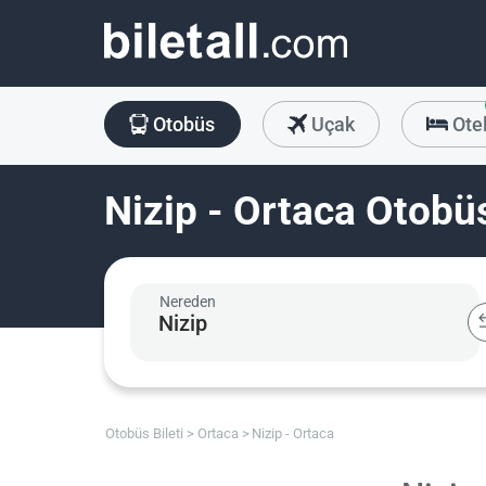
Otobüs
Uçak
Ote
Nizip - Ortaca Otobüs
Nereden
Otobüs Bileti
Ortaca
Nizip - Ortaca