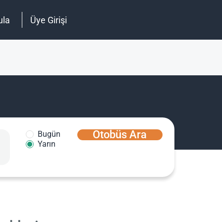
ula
Üye Girişi
Otobüs Ara
Bugün
Yarın