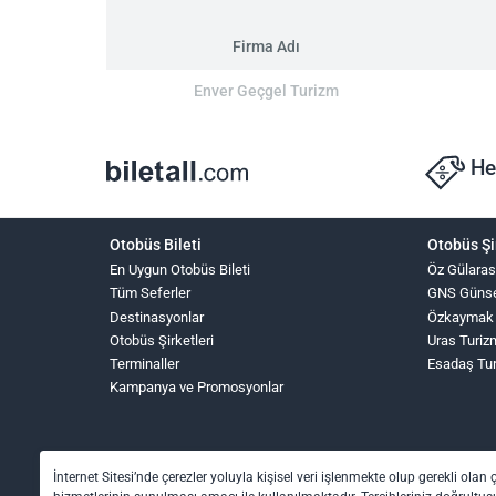
Firma Adı
Enver Geçgel Turizm
He
Otobüs Bileti
Otobüs Şi
En Uygun Otobüs Bileti
Öz Gülaras
Tüm Seferler
GNS Güns
Destinasyonlar
Özkaymak
Otobüs Şirketleri
Uras Turiz
Terminaller
Esadaş Tu
Kampanya ve Promosyonlar
İnternet Sitesi’nde çerezler yoluyla kişisel veri işlenmekte olup gerekli olan 