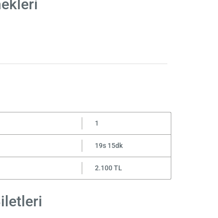
ekleri
1
19s 15dk
2.100 TL
letleri