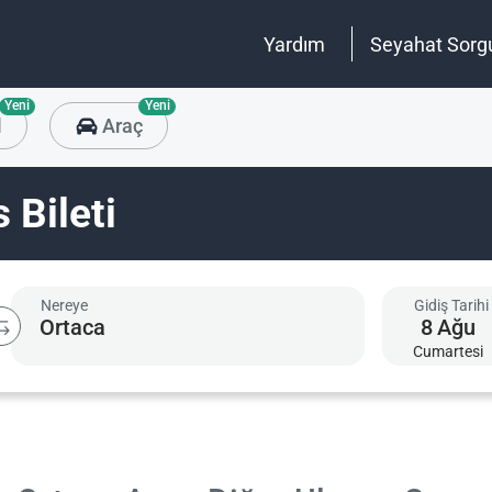
Yardım
Seyahat Sorg
Yeni
Yeni
l
Araç
 Bileti
Nereye
Gidiş Tarihi
8
Ağu
Cumartesi