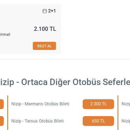
2+1
2.100 TL
rminali
BİLET AL
izip - Ortaca Diğer Otobüs Seferle
Nizip - Marmaris Otobüs Bileti
2.300 TL
Nizi
Nizip - Tarsus Otobüs Bileti
650 TL
Nizi