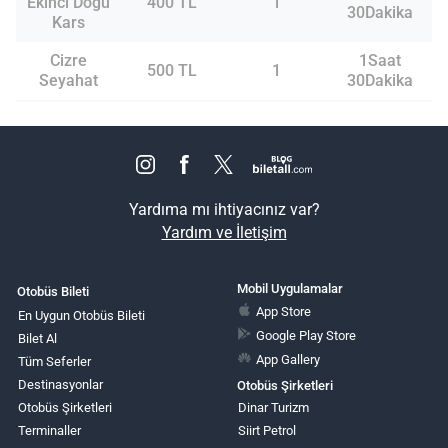
Ekinci Doğu
400 TL
1
30Dakika
Kars
Cizre
1Saat
500 TL
1
Seyahat
30Dakika
Yardıma mı ihtiyacınız var?
Yardım ve İletişim
Mobil Uygulamalar
Otobüs Bileti
App Store
En Uygun Otobüs Bileti
Google Play Store
Bilet Al
App Gallery
Tüm Seferler
Destinasyonlar
Otobüs Şirketleri
Otobüs Şirketleri
Dinar Turizm
Terminaller
Siirt Petrol