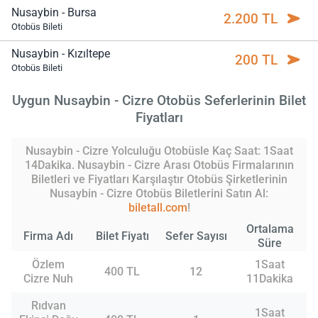
Nusaybin - Bursa
2.200 TL
Otobüs Bileti
Nusaybin - Kızıltepe
200 TL
Otobüs Bileti
Uygun Nusaybin - Cizre Otobüs Seferlerinin Bilet
Fiyatları
Nusaybin - Cizre Yolculuğu Otobüsle Kaç Saat: 1Saat
14Dakika. Nusaybin - Cizre Arası Otobüs Firmalarının
Biletleri ve Fiyatları Karşılaştır Otobüs Şirketlerinin
Nusaybin - Cizre Otobüs Biletlerini Satın Al:
biletall.com
!
Ortalama
Firma Adı
Bilet Fiyatı
Sefer Sayısı
Süre
Özlem
1Saat
400 TL
12
Cizre Nuh
11Dakika
Rıdvan
1Saat