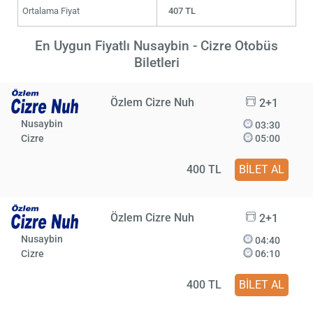
Ortalama Fiyat
407 TL
En Uygun Fiyatlı Nusaybin - Cizre Otobüs
Biletleri
Özlem Cizre Nuh
2+1
Nusaybin
03:30
Cizre
05:00
400 TL
BİLET AL
Özlem Cizre Nuh
2+1
Nusaybin
04:40
Cizre
06:10
400 TL
BİLET AL