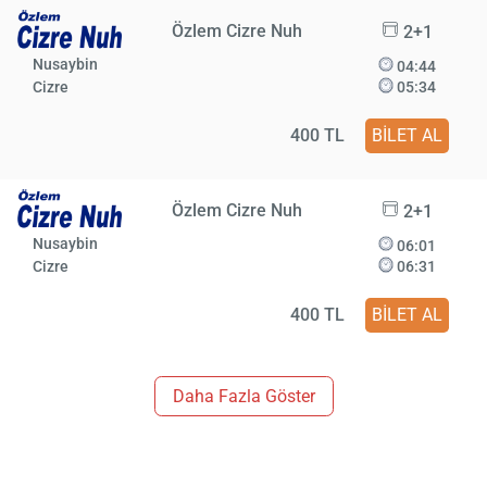
Özlem Cizre Nuh
2+1
Nusaybin
04:44
Cizre
05:34
400 TL
BİLET AL
Özlem Cizre Nuh
2+1
Nusaybin
06:01
Cizre
06:31
400 TL
BİLET AL
Daha Fazla Göster