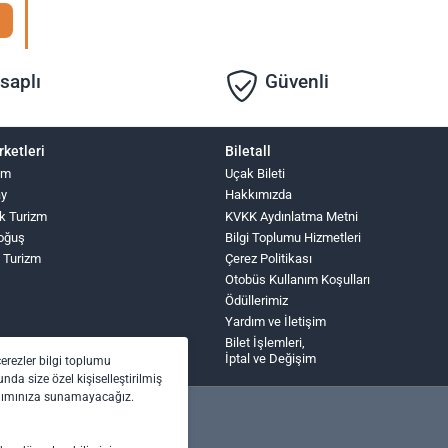
saplı
Güvenli
rketleri
Biletall
zm
Uçak Bileti
ay
Hakkımızda
k Turizm
KVKK Aydınlatma Metni
oğuş
Bilgi Toplumu Hizmetleri
 Turizm
Çerez Politikası
Otobüs Kullanım Koşulları
Ödüllerimiz
Yardım ve İletişim
Bilet İşlemleri,
İptal ve Değişim
çerezler bilgi toplumu
nda size özel kişiselleştirilmiş
anımınıza sunamayacağız.