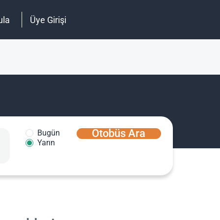
ula
Üye Girişi
Otobüs Ara
Bugün
Yarın