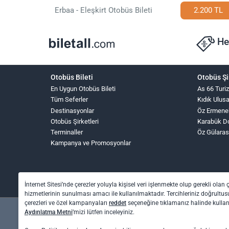
Erbaa - Eleşkirt Otobüs Bileti
2.200 TL
He
Otobüs Bileti
Otobüs Şi
En Uygun Otobüs Bileti
As 66 Turi
Tüm Seferler
Kıdık Ulus
Destinasyonlar
Öz Ermene
Otobüs Şirketleri
Karabük D
Terminaller
Öz Gülaras
Kampanya ve Promosyonlar
İnternet Sitesi’nde çerezler yoluyla kişisel veri işlenmekte olup gerekli olan 
hizmetlerinin sunulması amacı ile kullanılmaktadır. Tercihleriniz doğrultusu
çerezleri ve özel kampanyaları
reddet
seçeneğine tıklamanız halinde kull
Aydınlatma Metni
’mizi lütfen inceleyiniz.