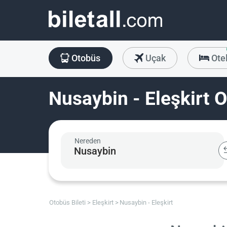
Otobüs
Uçak
Ote
Nusaybin - Eleşkirt O
Nereden
Otobüs Bileti
Eleşkirt
Nusaybin - Eleşkirt