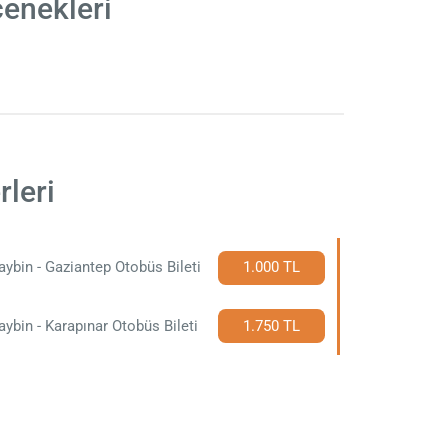
çenekleri
rleri
ybin - Gaziantep Otobüs Bileti
1.000 TL
ybin - Karapınar Otobüs Bileti
1.750 TL