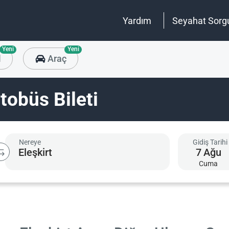
Yardım
Seyahat Sorg
Yeni
Yeni
l
Araç
tobüs Bileti
Nereye
Gidiş Tarihi
7
Ağu
Cuma