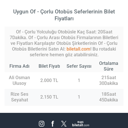
Uygun Of - Çorlu Otobüs Seferlerinin Bilet
Fiyatları
Of - Çorlu Yolculuğu Otobüsle Kaç Saat: 20Saat
7Dakika. Of - Çorlu Arası Otobüs Firmalarının Biletleri
ve Fiyatları Karşılaştır Otobüs Şirketlerinin Of - Çorlu
Otobüs Biletlerini Satın Al:
biletall.com
! Bu rotadaki
seferlere hemen göz atabilirsiniz.
Ortalama
Firma Adı
Bilet Fiyatı
Sefer Sayısı
Süre
Ali Osman
21Saat
2.000 TL
1
Ulusoy
30Dakika
Rize Ses
18Saat
2.150 TL
1
Seyahat
45Dakika