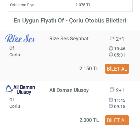
Ortalama Fiyat
2.075 TL
En Uygun Fiyatlı Of - Çorlu Otobüs Biletleri
Rize Ses Seyahat
2+1
Of
10:46
Çorlu
05:31
2.150 TL
BİLET AL
Ali Osman Ulusoy
2+1
Of
11:45
Çorlu
09:15
2.000 TL
BİLET AL