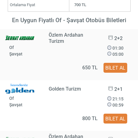
Ortalama Fiyat
700 TL
En Uygun Fiyatlı Of - Şavşat Otobüs Biletleri
Özlem Ardahan
2+2
Turizm
Of
01:30
Şavşat
05:00
650 TL
BİLET AL
Golden Turizm
2+1
Of
21:15
Şavşat
00:59
800 TL
BİLET AL
Özlem Ardahan