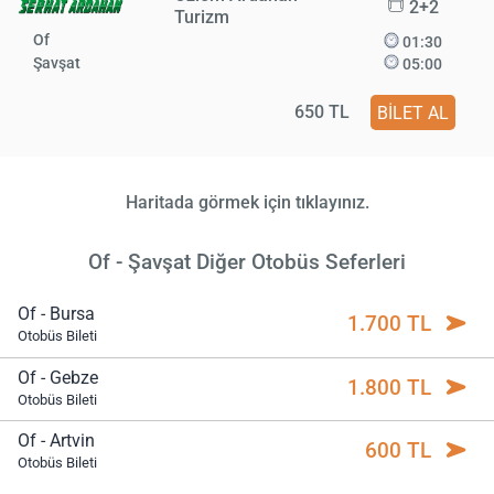
2+2
Turizm
Of
01:30
Şavşat
05:00
650 TL
BİLET AL
Haritada görmek için tıklayınız.
Of - Şavşat Diğer Otobüs Seferleri
Of - Bursa
1.700 TL
Otobüs Bileti
Of - Gebze
1.800 TL
Otobüs Bileti
Of - Artvin
600 TL
Otobüs Bileti