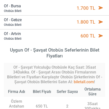
Of - Bursa
1.700 TL
Otobüs Bileti
Of - Gebze
1.800 TL
Otobüs Bileti
Of - Artvin
600 TL
Otobüs Bileti
Uygun Of - Şavşat Otobüs Seferlerinin Bilet
Fiyatları
Of - Şavşat Yolculuğu Otobüsle Kaç Saat: 3Saat
34Dakika. Of - Şavşat Arası Otobüs Firmalarının
Biletleri ve Fiyatları Karşılaştır Otobüs Şirketlerinin Of -
Şavşat Otobüs Biletlerini Satın Al:
biletall.com
!
Ortalama
Firma Adı
Bilet Fiyatı
Sefer Sayısı
Süre
Özlem
3Saat
Ardahan
650 TL
2
30Dakika