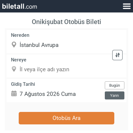
Onikişubat Otobüs Bileti
Nereden
Nereye
Gidiş Tarihi
Bugün
Yarın
Otobüs Ara