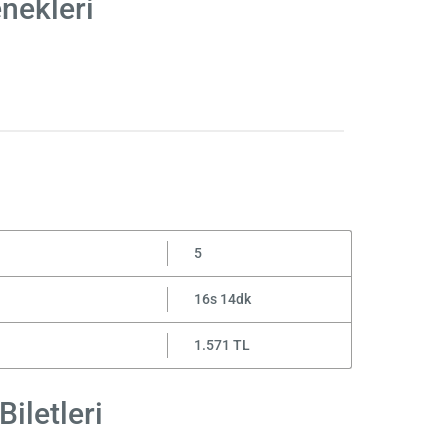
nekleri
5
16s 14dk
1.571 TL
iletleri