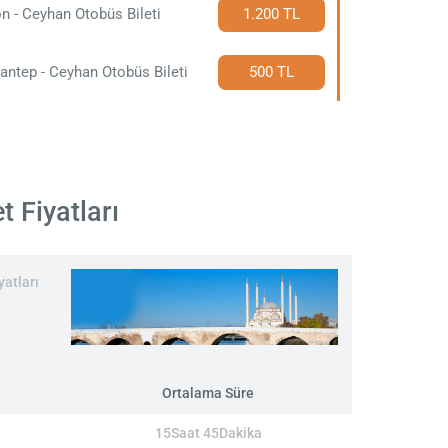
n - Ceyhan Otobüs Bileti
1.200 TL
antep - Ceyhan Otobüs Bileti
500 TL
 Fiyatları
yatları
Ortalama Süre
15Saat 45Dakika