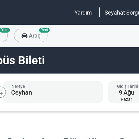
Yardım
Seyahat Sorg
Yeni
Yeni
l
Araç
üs Bileti
Nereye
Gidiş Tarihi
9
Ağu
Pazar