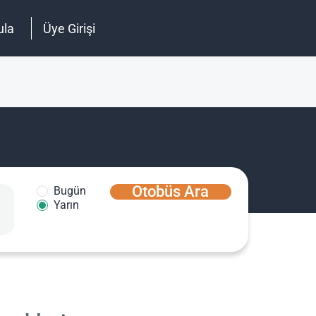
ula
Üye Girişi
Otobüs Ara
Bugün
Yarın