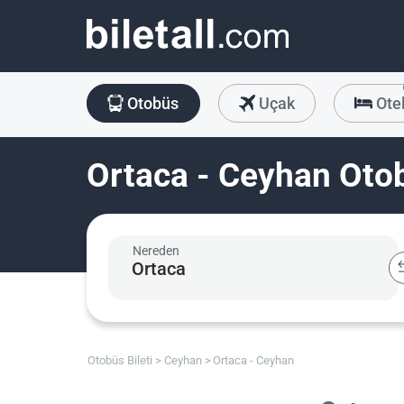
Otobüs
Uçak
Ote
Ortaca - Ceyhan Otob
Nereden
Otobüs Bileti
Ceyhan
Ortaca - Ceyhan