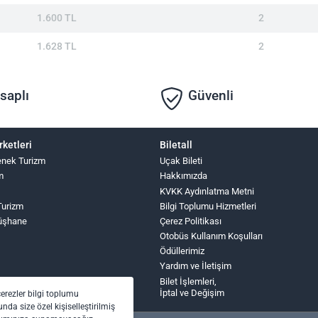
1.600 TL
2
1.628 TL
2
saplı
Güvenli
rketleri
Biletall
nek Turizm
Uçak Bileti
m
Hakkımızda
KVKK Aydınlatma Metni
Turizm
Bilgi Toplumu Hizmetleri
üşhane
Çerez Politikası
Otobüs Kullanım Koşulları
Ödüllerimiz
Yardım ve İletişim
Bilet İşlemleri,
İptal ve Değişim
çerezler bilgi toplumu
nda size özel kişiselleştirilmiş