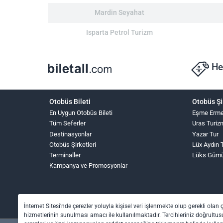
Mardin Seyahat
Isparta Petrol Turizm
He
Otobüs Bileti
Otobüs Şi
En Uygun Otobüs Bileti
Eşme Erme
Tüm Seferler
Uras Turiz
Destinasyonlar
Yazar Tur
Otobüs Şirketleri
Lüx Aydın 
Terminaller
Lüks Güm
Kampanya ve Promosyonlar
İnternet Sitesi’nde çerezler yoluyla kişisel veri işlenmekte olup gerekli olan 
hizmetlerinin sunulması amacı ile kullanılmaktadır. Tercihleriniz doğrultusu