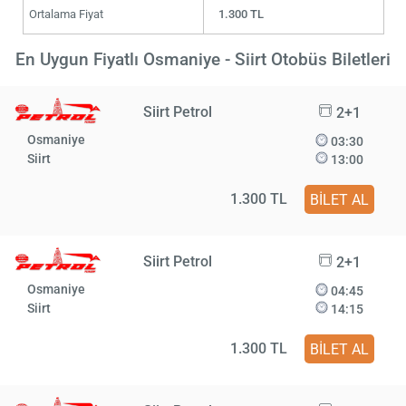
Ortalama Fiyat
1.300 TL
En Uygun Fiyatlı Osmaniye - Siirt Otobüs Biletleri
Siirt Petrol
2+1
Osmaniye
03:30
Siirt
13:00
1.300 TL
BİLET AL
Siirt Petrol
2+1
Osmaniye
04:45
Siirt
14:15
1.300 TL
BİLET AL