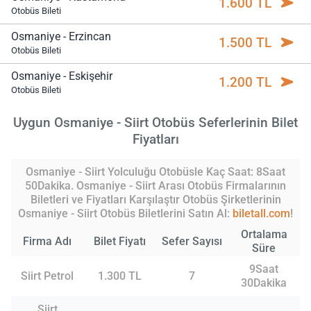
1.600 TL
Otobüs Bileti
Osmaniye - Erzincan
1.500 TL
Otobüs Bileti
Osmaniye - Eskişehir
1.200 TL
Otobüs Bileti
Uygun Osmaniye - Siirt Otobüs Seferlerinin Bilet
Fiyatları
Osmaniye - Siirt Yolculuğu Otobüsle Kaç Saat: 8Saat
50Dakika. Osmaniye - Siirt Arası Otobüs Firmalarının
Biletleri ve Fiyatları Karşılaştır Otobüs Şirketlerinin
Osmaniye - Siirt Otobüs Biletlerini Satın Al:
biletall.com
!
Ortalama
Firma Adı
Bilet Fiyatı
Sefer Sayısı
Süre
9Saat
Siirt Petrol
1.300 TL
7
30Dakika
Siirt