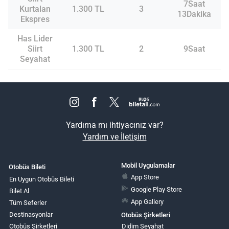
7Saat
Kurtalan
1.300 TL
3
13Dakika
Ekspres
Has Lider
Siirt
1.300 TL
2
9Saat
Seyahat
Yardıma mı ihtiyacınız var?
Yardım ve İletişim
Mobil Uygulamalar
Otobüs Bileti
App Store
En Uygun Otobüs Bileti
Google Play Store
Bilet Al
App Gallery
Tüm Seferler
Destinasyonlar
Otobüs Şirketleri
Otobüs Şirketleri
Didim Seyahat