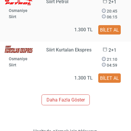
Siirt Petrol
2+1
Osmaniye
20:45
Siirt
06:15
1.300 TL
BİLET AL
Siirt Kurtalan Ekspres
2+1
Osmaniye
21:10
Siirt
04:59
1.300 TL
BİLET AL
Daha Fazla Göster