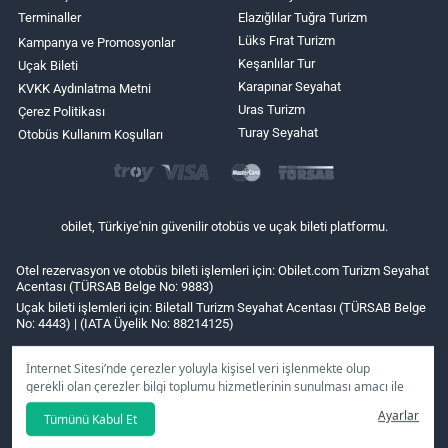
Terminaller
Elazığlılar Tuğra Turizm
Lüks Fırat Turizm
Kampanya ve Promosyonlar
Keşanlılar Tur
Uçak Bileti
Karapınar Seyahat
KVKK Aydınlatma Metni
Uras Turizm
Çerez Politikası
Turay Seyahat
Otobüs Kullanım Koşulları
obilet, Türkiye'nin güvenilir otobüs ve uçak bileti platformu.
Otel rezervasyon ve otobüs bileti işlemleri için: Obilet.com Turizm Seyahat
Acentası (TÜRSAB Belge No: 9883)
Uçak bileti işlemleri için: Biletall Turizm Seyahat Acentası (TÜRSAB Belge
No: 4443) | (IATA Üyelik No: 88214125)
İnternet Sitesi’nde çerezler yoluyla kişisel veri işlenmekte olup
gerekli olan çerezler bilgi toplumu hizmetlerinin sunulması amacı ile
kullanılmaktadır. Tercihleriniz doğrultusunda size özel
Ayarlar
Tümünü Kabul Et
kişiselleştirilmiş çerezleri ve özel kampanyaları
reddet
seçeneğine
tıklamanız halinde kullanımınıza sunamayacağız.