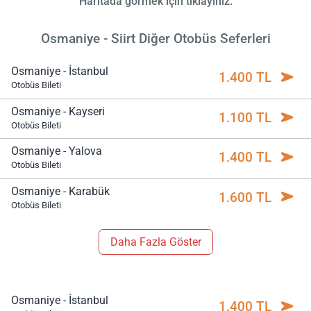
Haritada görmek için tıklayınız.
Osmaniye - Siirt Diğer Otobüs Seferleri
Osmaniye - İstanbul
1.400 TL
Otobüs Bileti
Osmaniye - Kayseri
1.100 TL
Otobüs Bileti
Osmaniye - Yalova
1.400 TL
Otobüs Bileti
Osmaniye - Karabük
1.600 TL
Otobüs Bileti
Daha Fazla Göster
Osmaniye - İstanbul
1.400 TL