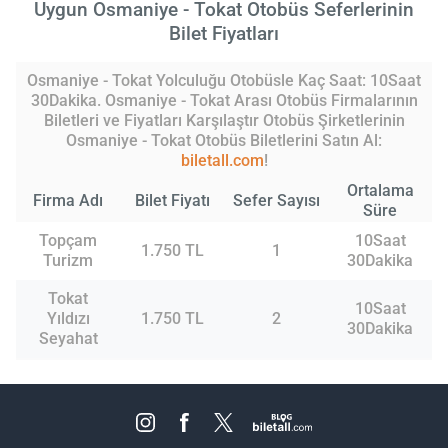
Uygun Osmaniye - Tokat Otobüs Seferlerinin
Bilet Fiyatları
Osmaniye - Tokat Yolculuğu Otobüsle Kaç Saat: 10Saat
30Dakika. Osmaniye - Tokat Arası Otobüs Firmalarının
Biletleri ve Fiyatları Karşılaştır Otobüs Şirketlerinin
Osmaniye - Tokat Otobüs Biletlerini Satın Al:
biletall.com
!
Ortalama
Firma Adı
Bilet Fiyatı
Sefer Sayısı
Süre
Topçam
10Saat
1.750 TL
1
Turizm
30Dakika
Tokat
10Saat
Yıldızı
1.750 TL
2
30Dakika
Seyahat