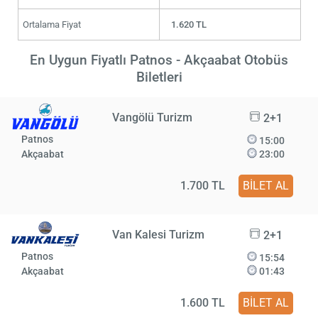
Ortalama Fiyat
1.620 TL
En Uygun Fiyatlı Patnos - Akçaabat Otobüs
Biletleri
Vangölü Turizm
2+1
Patnos
15:00
Akçaabat
23:00
1.700 TL
BİLET AL
Van Kalesi Turizm
2+1
Patnos
15:54
Akçaabat
01:43
1.600 TL
BİLET AL