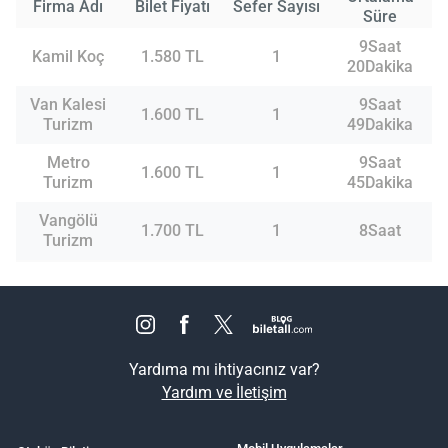
Firma Adı
Bilet Fiyatı
Sefer Sayısı
Süre
9Saat
Kamil Koç
1.580 TL
1
20Dakika
Van Kalesi
9Saat
1.600 TL
1
Turizm
49Dakika
Metro
9Saat
1.600 TL
1
Turizm
45Dakika
Vangölü
1.700 TL
1
8Saat
Turizm
Yardıma mı ihtiyacınız var?
Yardım ve İletişim