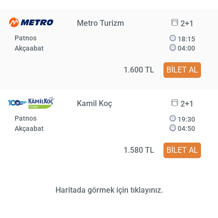
Metro Turizm
2+1
Patnos
18:15
Akçaabat
04:00
1.600 TL
BİLET AL
Kamil Koç
2+1
Patnos
19:30
Akçaabat
04:50
1.580 TL
BİLET AL
Haritada görmek için tıklayınız.