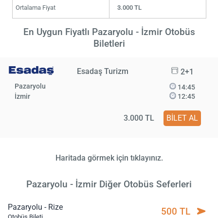
Ortalama Fiyat
3.000 TL
En Uygun Fiyatlı Pazaryolu - İzmir Otobüs
Biletleri
Esadaş Turizm
2+1
Pazaryolu
14:45
İzmir
12:45
3.000 TL
BİLET AL
Haritada görmek için tıklayınız.
Pazaryolu - İzmir Diğer Otobüs Seferleri
Pazaryolu - Rize
500 TL
Otobüs Bileti