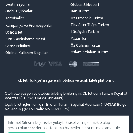
Destinasyonlar
Otobüs Şirketleri
Otobüs Şirketleri
Ben Turizm
Terminaller
Öz Ermenek Turizm
Elazığlılar Tuğra Turizm
Kampanya ve Promosyonlar
Lüx Aydın Turizm
Uçak Bileti
Yazar Tur
KVKK Aydınlatma Metni
Öz Gülaras Turizm
Çerez Politikası
Özlem Ardahan Turizm
Otobüs Kullanım Koşulları
obilet, Türkiye'nin güvenilir otobüs ve uçak bileti platformu.
Otel rezervasyon ve otobüs bileti işlemleri için: Obilet.com Turizm Seyahat
Acentası (TÜRSAB Belge No: 9883)
Uçak bileti işlemleri için: Biletall Turizm Seyahat Acentası (TÜRSAB Belge
No: 4443) | (IATA Üyelik No: 88214125)
İnternet Sitesi’nde çerezler yoluyla kişisel veri işlenmekte olup
gerekli olan çerezler bilgi toplumu hizmetlerinin sunulması amacı ile