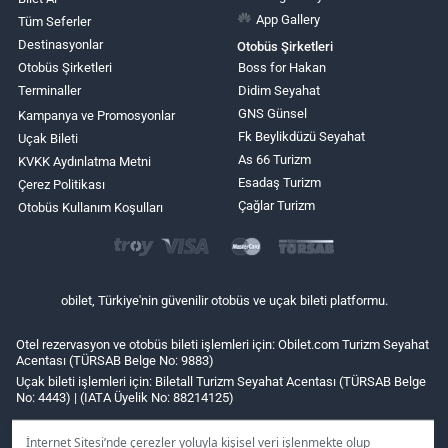
App Gallery
Tüm Seferler
Destinasyonlar
Otobüs Şirketleri
Otobüs Şirketleri
Boss for Hakan
Terminaller
Didim Seyahat
GNS Günsel
Kampanya ve Promosyonlar
Fk Beylikdüzü Seyahat
Uçak Bileti
As 66 Turizm
KVKK Aydınlatma Metni
Esadaş Turizm
Çerez Politikası
Çağlar Turizm
Otobüs Kullanım Koşulları
obilet, Türkiye'nin güvenilir otobüs ve uçak bileti platformu.
Otel rezervasyon ve otobüs bileti işlemleri için: Obilet.com Turizm Seyahat
Acentası (TÜRSAB Belge No: 9883)
Uçak bileti işlemleri için: Biletall Turizm Seyahat Acentası (TÜRSAB Belge
No: 4443) | (IATA Üyelik No: 88214125)
İnternet Sitesi’nde çerezler yoluyla kişisel veri işlenmekte olup