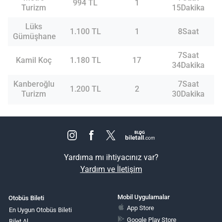
994 TL
1
Turizm
15Dakika
Lüks
1.100 TL
1
8Saat
Gümüşhane
7Saat
Kamil Koç
1.180 TL
17
34Dakika
Kanberoğlu
7Saat
1.200 TL
2
Turizm
30Dakika
Yardıma mı ihtiyacınız var?
Yardım ve İletişim
Mobil Uygulamalar
Otobüs Bileti
App Store
En Uygun Otobüs Bileti
Google Play Store
Bilet Al