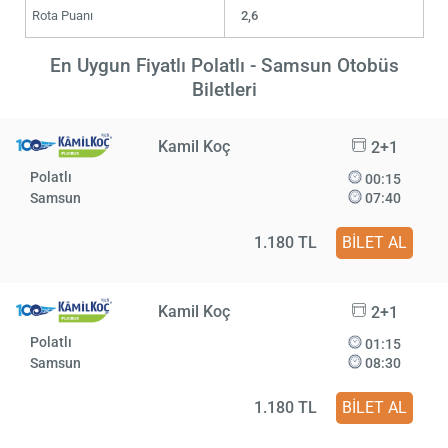
Rota Puanı
2,6
En Uygun Fiyatlı Polatlı - Samsun Otobüs
Biletleri
Kamil Koç
2+1
Polatlı
00:15
Samsun
07:40
1.180 TL
BİLET AL
Kamil Koç
2+1
Polatlı
01:15
Samsun
08:30
1.180 TL
BİLET AL