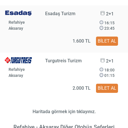
Esadaş Turizm
2+1
Refahiye
16:15
Aksaray
23:45
1.600 TL
BİLET AL
Turgutreis Turizm
2+1
Refahiye
18:00
Aksaray
01:15
2.000 TL
BİLET AL
Haritada görmek için tıklayınız.
Refahiye - Aksaray Diğer Otobüs Seferleri