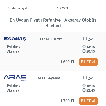
Ortalama Fiyat
1.725 TL
En Uygun Fiyatlı Refahiye - Aksaray Otobüs
Biletleri
Esadaş Turizm
2+1
Refahiye
14:15
Aksaray
20:15
1.600 TL
BİLET AL
Aras Seyahat
2+1
Refahiye
16:15
Aksaray
22:45
1.700 TL
BİLET AL