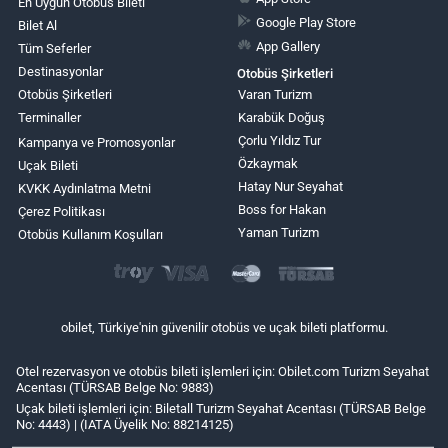
En Uygun Otobüs Bileti
Google Play Store
Bilet Al
App Gallery
Tüm Seferler
Destinasyonlar
Otobüs Şirketleri
Otobüs Şirketleri
Varan Turizm
Terminaller
Karabük Doğuş
Çorlu Yıldız Tur
Kampanya ve Promosyonlar
Özkaymak
Uçak Bileti
Hatay Nur Seyahat
KVKK Aydınlatma Metni
Boss for Hakan
Çerez Politikası
Yaman Turizm
Otobüs Kullanım Koşulları
obilet, Türkiye'nin güvenilir otobüs ve uçak bileti platformu.
Otel rezervasyon ve otobüs bileti işlemleri için: Obilet.com Turizm Seyahat
Acentası (TÜRSAB Belge No: 9883)
Uçak bileti işlemleri için: Biletall Turizm Seyahat Acentası (TÜRSAB Belge
No: 4443) | (IATA Üyelik No: 88214125)