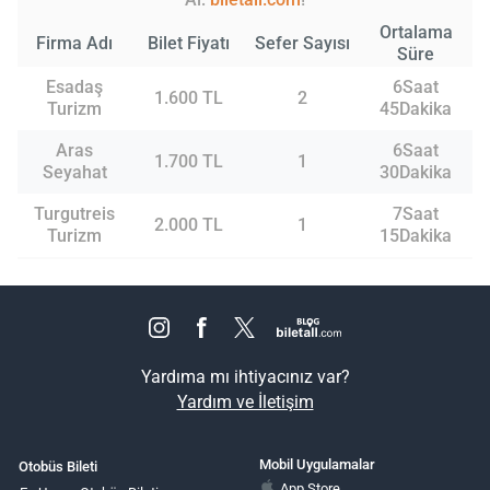
Ortalama
Firma Adı
Bilet Fiyatı
Sefer Sayısı
Süre
Esadaş
6Saat
1.600 TL
2
Turizm
45Dakika
Aras
6Saat
1.700 TL
1
Seyahat
30Dakika
Turgutreis
7Saat
2.000 TL
1
Turizm
15Dakika
Yardıma mı ihtiyacınız var?
Yardım ve İletişim
Mobil Uygulamalar
Otobüs Bileti
App Store