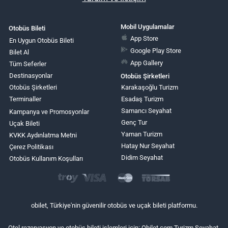
Mobil Uygulamalar
Otobüs Bileti
App Store
En Uygun Otobüs Bileti
Google Play Store
Bilet Al
App Gallery
Tüm Seferler
Destinasyonlar
Otobüs Şirketleri
Otobüs Şirketleri
Karakaşoğlu Turizm
Terminaller
Esadaş Turizm
Samancı Seyahat
Kampanya ve Promosyonlar
Genç Tur
Uçak Bileti
Yaman Turizm
KVKK Aydınlatma Metni
Hatay Nur Seyahat
Çerez Politikası
Didim Seyahat
Otobüs Kullanım Koşulları
obilet, Türkiye'nin güvenilir otobüs ve uçak bileti platformu.
Otel rezervasyon ve otobüs bileti işlemleri için: Obilet.com Turizm Seyahat