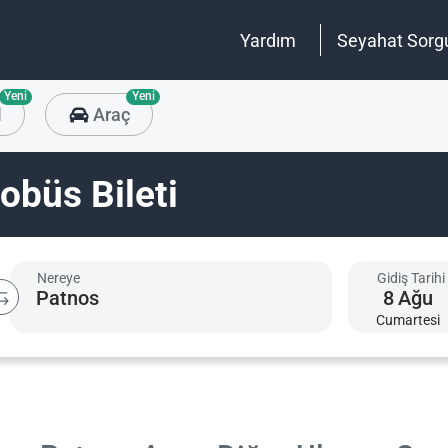
Yardım
Seyahat Sorg
Yeni
Yeni
l
Araç
obüs Bileti
Nereye
Gidiş Tarihi
8
Ağu
Cumartesi