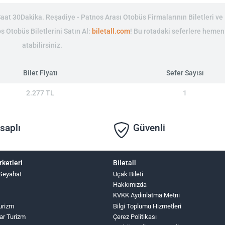
at 30Dakika. Reşadiye - Patnos Arası Otobüs Firmalarının Biletleri ve 
s Otobüs Biletlerini Satın Al:
biletall.com
! Bu rotadaki seferlere hemen
atabilirsiniz.
Bilet Fiyatı
Sefer Sayısı
2.277 TL
1
saplı
Güvenli
rketleri
Biletall
Seyahat
Uçak Bileti
Hakkımızda
KVKK Aydınlatma Metni
urizm
Bilgi Toplumu Hizmetleri
ar Turizm
Çerez Politikası