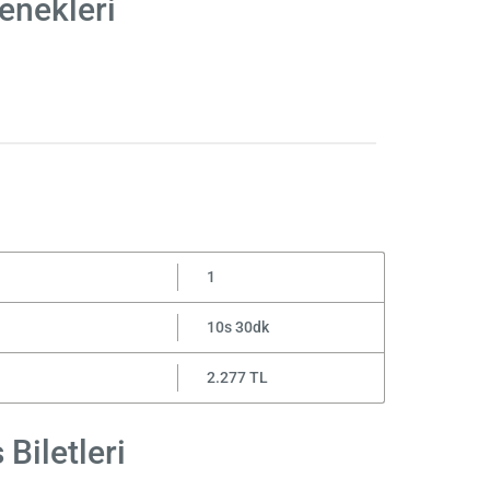
enekleri
1
10s 30dk
2.277 TL
Biletleri