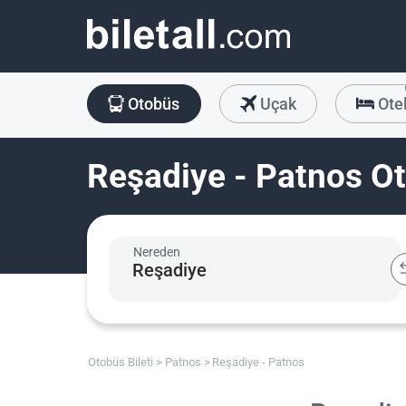
Otobüs
Uçak
Ote
Reşadiye - Patnos Ot
Nereden
Otobüs Bileti
Patnos
Reşadiye - Patnos