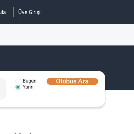
ula
Üye Girişi
Otobüs Ara
Bugün
Yarın