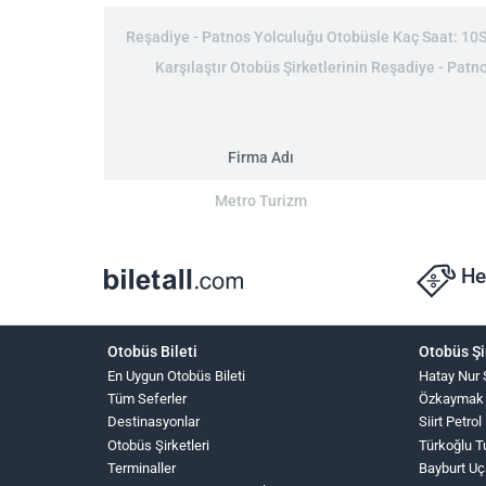
Reşadiye - Patnos Yolculuğu Otobüsle Kaç Saat: 10Sa
Karşılaştır Otobüs Şirketlerinin Reşadiye - Patno
Firma Adı
Metro Turizm
He
Otobüs Bileti
Otobüs Şi
En Uygun Otobüs Bileti
Hatay Nur 
Tüm Seferler
Özkaymak
Destinasyonlar
Siirt Petrol
Otobüs Şirketleri
Türkoğlu T
Terminaller
Bayburt Uç