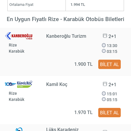
Ortalama Fiyat
1.994 TL
En Uygun Fiyatlı Rize - Karabük Otobüs Biletleri
Kanberoğlu Turizm
2+1
Rize
13:30
Karabük
03:15
1.900 TL
BİLET AL
Kamil Koç
2+1
Rize
15:01
Karabük
05:15
1.970 TL
BİLET AL
Lüks Karadeniz