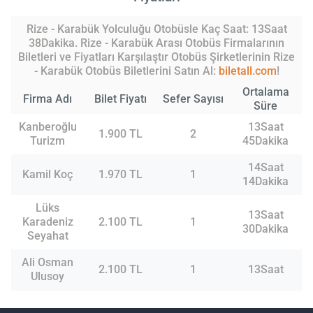
Rize - Karabük Yolculuğu Otobüsle Kaç Saat: 13Saat
38Dakika. Rize - Karabük Arası Otobüs Firmalarının
Biletleri ve Fiyatları Karşılaştır Otobüs Şirketlerinin Rize
- Karabük Otobüs Biletlerini Satın Al:
biletall.com
!
Ortalama
Firma Adı
Bilet Fiyatı
Sefer Sayısı
Süre
Kanberoğlu
13Saat
1.900 TL
2
Turizm
45Dakika
14Saat
Kamil Koç
1.970 TL
1
14Dakika
Lüks
13Saat
Karadeniz
2.100 TL
1
30Dakika
Seyahat
Ali Osman
2.100 TL
1
13Saat
Ulusoy