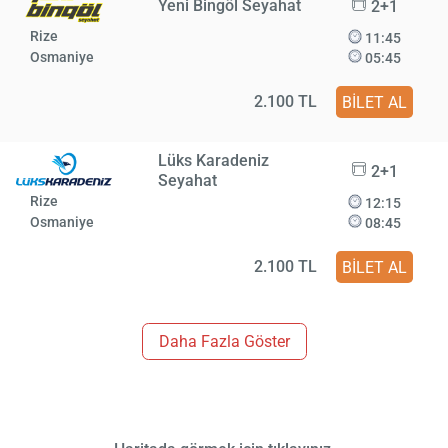
Yeni Bingöl Seyahat
2+1
Rize
11:45
Osmaniye
05:45
2.100 TL
BİLET AL
Lüks Karadeniz
2+1
Seyahat
Rize
12:15
Osmaniye
08:45
2.100 TL
BİLET AL
Daha Fazla Göster