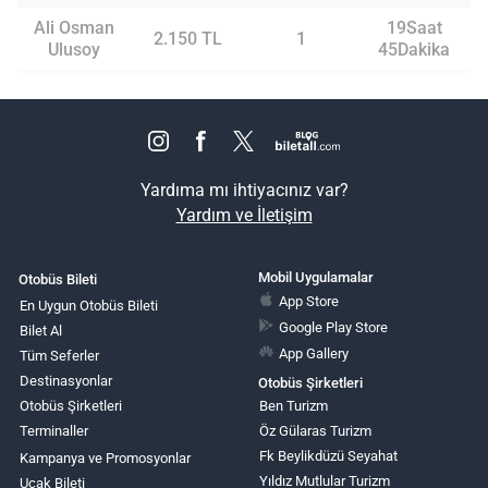
Ali Osman
19Saat
2.150 TL
1
Ulusoy
45Dakika
Yardıma mı ihtiyacınız var?
Yardım ve İletişim
Mobil Uygulamalar
Otobüs Bileti
App Store
En Uygun Otobüs Bileti
Google Play Store
Bilet Al
App Gallery
Tüm Seferler
Destinasyonlar
Otobüs Şirketleri
Otobüs Şirketleri
Ben Turizm
Terminaller
Öz Gülaras Turizm
Fk Beylikdüzü Seyahat
Kampanya ve Promosyonlar
Yıldız Mutlular Turizm
Uçak Bileti