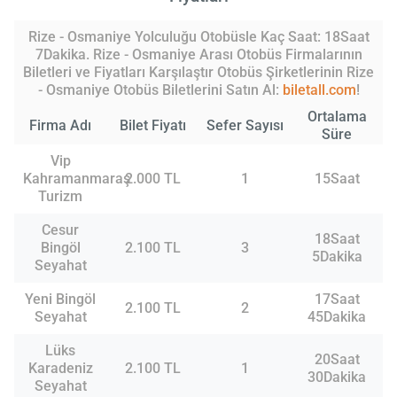
Rize - Osmaniye Yolculuğu Otobüsle Kaç Saat: 18Saat
7Dakika. Rize - Osmaniye Arası Otobüs Firmalarının
Biletleri ve Fiyatları Karşılaştır Otobüs Şirketlerinin Rize
- Osmaniye Otobüs Biletlerini Satın Al:
biletall.com
!
Ortalama
Firma Adı
Bilet Fiyatı
Sefer Sayısı
Süre
Vip
Kahramanmaraş
2.000 TL
1
15Saat
Turizm
Cesur
18Saat
Bingöl
2.100 TL
3
5Dakika
Seyahat
Yeni Bingöl
17Saat
2.100 TL
2
Seyahat
45Dakika
Lüks
20Saat
Karadeniz
2.100 TL
1
30Dakika
Seyahat