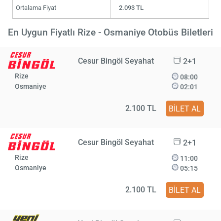
Ortalama Fiyat
2.093 TL
En Uygun Fiyatlı Rize - Osmaniye Otobüs Biletleri
Cesur Bingöl Seyahat
2+1
Rize
08:00
Osmaniye
02:01
2.100 TL
BİLET AL
Cesur Bingöl Seyahat
2+1
Rize
11:00
Osmaniye
05:15
2.100 TL
BİLET AL