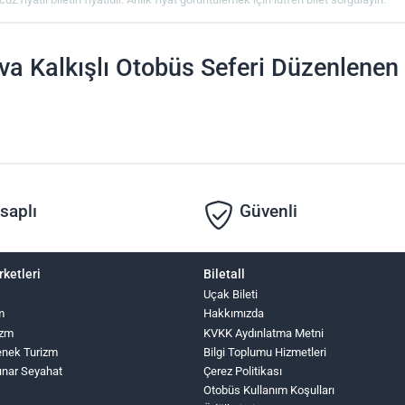
va Kalkışlı Otobüs Seferi Düzenlenen 
saplı
Güvenli
rketleri
Biletall
Uçak Bileti
m
Hakkımızda
izm
KVKK Aydınlatma Metni
nek Turizm
Bilgi Toplumu Hizmetleri
ınar Seyahat
Çerez Politikası
Otobüs Kullanım Koşulları