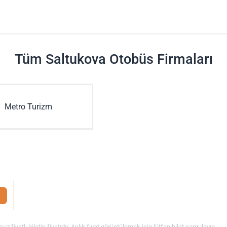
Tüm Saltukova Otobüs Firmaları
Metro Turizm
uz fiyatlı biletin fiyatıdır. Anlık fiyat görüntülemek için lütfen bilet sorgulayın.