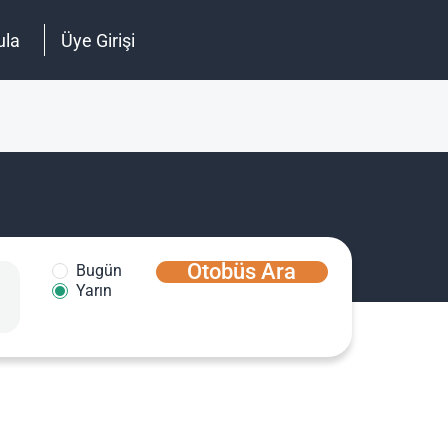
ula
Üye Girişi
Otobüs Ara
Bugün
Yarın