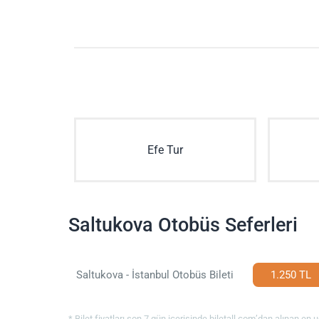
Efe Tur
Saltukova Otobüs Seferleri
Saltukova - İstanbul Otobüs Bileti
1.250 TL
* Bilet fiyatları son 7 gün içerisinde biletall.com’dan alınan en uc