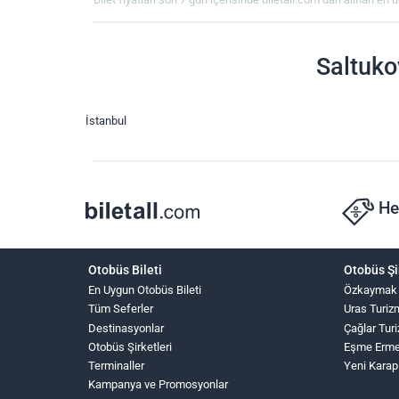
Saltuko
İstanbul
He
Otobüs Bileti
Otobüs Şi
En Uygun Otobüs Bileti
Özkaymak
Tüm Seferler
Uras Turiz
Destinasyonlar
Çağlar Tur
Otobüs Şirketleri
Eşme Erme
Terminaller
Yeni Karap
Kampanya ve Promosyonlar