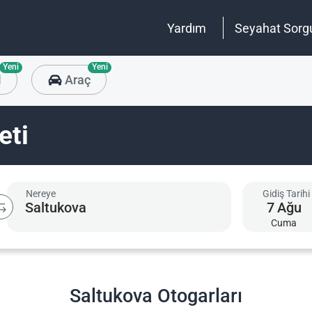
Yardım
Seyahat Sorg
Yeni
Yeni
l
Araç
eti
Nereye
Gidiş Tarihi
7
Ağu
Cuma
Saltukova Otogarları