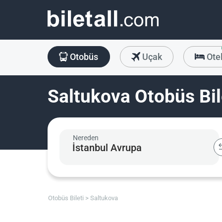
Otobüs
Uçak
Ote
Saltukova Otobüs Bil
Nereden
Otobüs Bileti
Saltukova