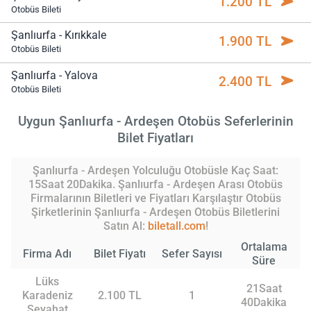
1.200 TL
Otobüs Bileti
Şanlıurfa - Kırıkkale
1.900 TL
Otobüs Bileti
Şanlıurfa - Yalova
2.400 TL
Otobüs Bileti
Uygun Şanlıurfa - Ardeşen Otobüs Seferlerinin
Bilet Fiyatları
Şanlıurfa - Ardeşen Yolculuğu Otobüsle Kaç Saat:
15Saat 20Dakika. Şanlıurfa - Ardeşen Arası Otobüs
Firmalarının Biletleri ve Fiyatları Karşılaştır Otobüs
Şirketlerinin Şanlıurfa - Ardeşen Otobüs Biletlerini
Satın Al:
biletall.com
!
Ortalama
Firma Adı
Bilet Fiyatı
Sefer Sayısı
Süre
Lüks
21Saat
Karadeniz
2.100 TL
1
40Dakika
Seyahat