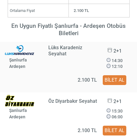
Ortalama Fiyat
2.100 TL
En Uygun Fiyatlı Şanlıurfa - Ardeşen Otobüs
Biletleri
Lüks Karadeniz
2+1
Seyahat
Şanlıurfa
14:30
Ardeşen
12:10
2.100 TL
BİLET AL
Öz Diyarbakır Seyahat
2+1
Şanlıurfa
15:30
Ardeşen
06:00
2.100 TL
BİLET AL