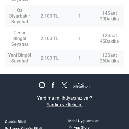
Öz
14Saat
Diyarbakır
2.100 TL
1
30Dakika
Seyahat
Cesur
12Saat
Bingöl
2.100 TL
1
45Dakika
Seyahat
Yeni Bingöl
12Saat
2.100 TL
1
Seyahat
26Dakika
Yardıma mı ihtiyacınız var?
Yardım ve İletişim
Mobil Uygulamalar
Otobüs Bileti
App Store
En Uygun Otobüs Bileti