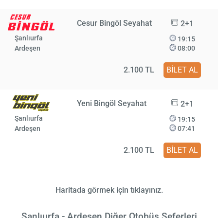
Cesur Bingöl Seyahat
2+1
Şanlıurfa
19:15
Ardeşen
08:00
2.100 TL
BİLET AL
Yeni Bingöl Seyahat
2+1
Şanlıurfa
19:15
Ardeşen
07:41
2.100 TL
BİLET AL
Haritada görmek için tıklayınız.
Şanlıurfa - Ardeşen Diğer Otobüs Seferleri