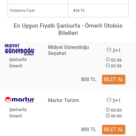
Ortalama Fiyat
816 TL
En Uygun Fiyatlı Şanlıurfa - Ömerli Otobüs
Biletleri
Midyat Güneydoğu
2+1
Seyahat
Şanlıurfa
02:56
Ömerli
05:56
800 TL
BİLET AL
Martur Turizm
2+1
Şanlıurfa
03:00
Ömerli
06:00
800 TL
BİLET AL