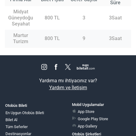
Süre
Midyat
Güneydoğu
800 TL
3
3Saat
Seyahat
Martur
800 TL
9
3Saat
Turizm
Yardıma mı ihtiyacınız var?
Yardım ve İletişim
Mobil Uygulamalar
Otobüs Bileti
App Store
En Uygun Otobüs Bileti
Google Play Store
Bilet Al
App Gallery
Tüm Seferler
Destinasyonlar
Otobüs Şirketleri