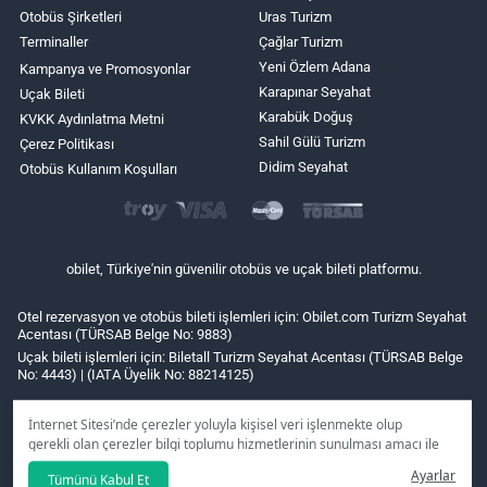
Otobüs Şirketleri
Uras Turizm
Terminaller
Çağlar Turizm
Yeni Özlem Adana
Kampanya ve Promosyonlar
Karapınar Seyahat
Uçak Bileti
Karabük Doğuş
KVKK Aydınlatma Metni
Sahil Gülü Turizm
Çerez Politikası
Didim Seyahat
Otobüs Kullanım Koşulları
obilet, Türkiye'nin güvenilir otobüs ve uçak bileti platformu.
Otel rezervasyon ve otobüs bileti işlemleri için: Obilet.com Turizm Seyahat
Acentası (TÜRSAB Belge No: 9883)
Uçak bileti işlemleri için: Biletall Turizm Seyahat Acentası (TÜRSAB Belge
No: 4443) | (IATA Üyelik No: 88214125)
İnternet Sitesi’nde çerezler yoluyla kişisel veri işlenmekte olup
gerekli olan çerezler bilgi toplumu hizmetlerinin sunulması amacı ile
kullanılmaktadır. Tercihleriniz doğrultusunda size özel
Ayarlar
Tümünü Kabul Et
kişiselleştirilmiş çerezleri ve özel kampanyaları
reddet
seçeneğine