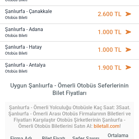
Şanlıurfa - Çanakkale
2.600 TL
Otobüs Bileti
Şanlıurfa - Adana
1.000 TL
Otobüs Bileti
Şanlıurfa - Hatay
1.000 TL
Otobüs Bileti
Şanlıurfa - Antalya
1.900 TL
Otobüs Bileti
Uygun Şanlıurfa - Ömerli Otobüs Seferlerinin
Bilet Fiyatları
Şanlıurfa - Ömerli Yolculuğu Otobüsle Kaç Saat: 3Saat.
Şanlıurfa - Ömerli Arası Otobüs Firmalarının Biletleri ve
Fiyatları Karşılaştır Otobüs Şirketlerinin Şanlıurfa -
Ömerli Otobüs Biletlerini Satın Al:
biletall.com
!
Ortalama
Firma Adı
Bilet Fiyatı
Sefer Sayısı