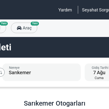
Yardım
Seyahat Sorg
Yeni
Yeni
l
Araç
eti
Nereye
Gidiş Tarihi
7
Ağu
Cuma
Sarıkemer Otogarları