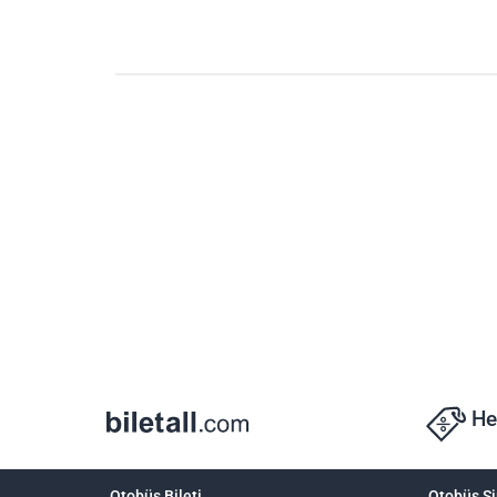
He
Otobüs Bileti
Otobüs Şi