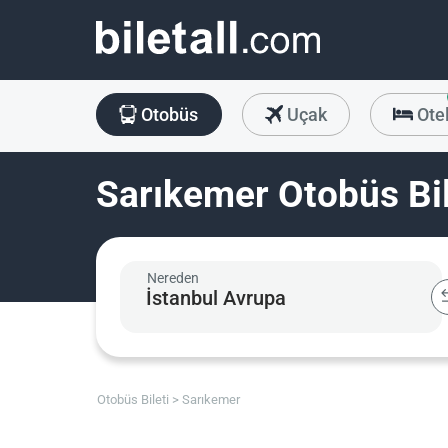
Otobüs
Uçak
Ote
Sarıkemer Otobüs Bil
Nereden
Otobüs Bileti
Sarıkemer