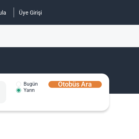
ula
Üye Girişi
Otobüs Ara
Bugün
Yarın