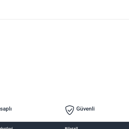
saplı
Güvenli
rketleri
Biletall