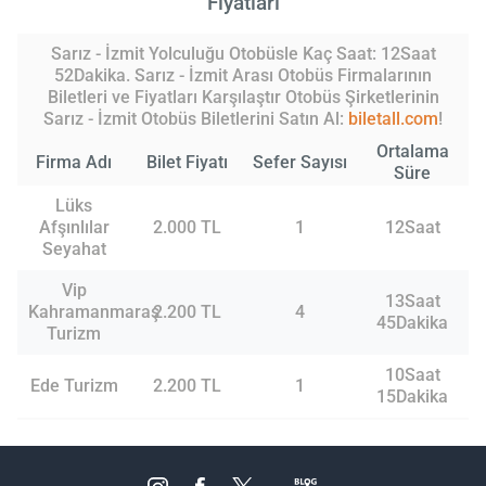
Fiyatları
Sarız - İzmit Yolculuğu Otobüsle Kaç Saat: 12Saat
52Dakika. Sarız - İzmit Arası Otobüs Firmalarının
Biletleri ve Fiyatları Karşılaştır Otobüs Şirketlerinin
Sarız - İzmit Otobüs Biletlerini Satın Al:
biletall.com
!
Ortalama
Firma Adı
Bilet Fiyatı
Sefer Sayısı
Süre
Lüks
Afşınlılar
2.000 TL
1
12Saat
Seyahat
Vip
13Saat
Kahramanmaraş
2.200 TL
4
45Dakika
Turizm
10Saat
Ede Turizm
2.200 TL
1
15Dakika