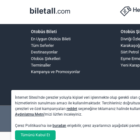
He
Otobüs Bileti
Otobüs Şi
En Uygun Otobüs Bileti
Divriği Öz
Tüm Seferler
Karakaşoğ
Destinasyonlar
Siirt Petrol
Otobüs Şirketleri
Eşme Erme
Terminaller
Yeni Karap
Kampanya ve Promosyonlar
İnternet Sitesi’nde çerezler yoluyla kişisel veri işlenmekte olup gerekli olan 
hizmetlerinin sunulması amacı ile kullanılmaktadır. Tercihleriniz doğrultusu
çerezleri ve özel kampanyaları
reddet
seçeneğine tıklamanız halinde kull
Aydınlatma Metni
’mizi lütfen inceleyiniz.
Çerez Politikası’na ise
buradan
erişebilir, çerez ayarlarınızı aşağıdaki panel
Otel rezervasyon ve otobüs bileti işlemleri için: O
Tümünü Kabul Et