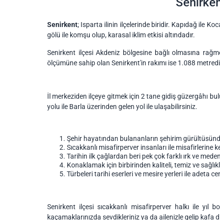
Senirken
Senirkent
; Isparta ilinin ilçelerinde biridir. Kapıdağ ile
gölü ile komşu olup, karasal iklim etkisi altındadır.
Senirkent ilçesi Akdeniz bölgesine bağlı olmasına rağme
ölçümüne sahip olan Senirkent'in rakımı ise 1.088 metredi
İl merkeziden ilçeye gitmek için 2 tane gidiş güzergâhı bul
yolu ile Barla üzerinden gelen yol ile ulaşabilirsiniz.
Şehir hayatından bulananların şehirim gürültüsünde
Sıcakkanlı misafirperver insanları ile misafirlerine 
Tarihin ilk çağlardan beri pek çok farklı ırk ve meden
Konaklamak için birbirinden kaliteli, temiz ve sağlıkl
Türbeleri tarihi eserleri ve mesire yerleri ile adeta c
Senirkent ilçesi sıcakkanlı misafirperver halkı ile yıl b
kaçamaklarınızda sevdikleriniz ya da ailenizle gelip kafa d