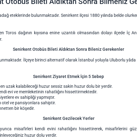
t Otobüs Bileti Aldıktan Sonra Bilmeniz G
 Kocadağ eteklerinde bulunmaktadır. Senirkent ilçesi 1880 yılında belde olur
n Toros dağının kıyısına enine uzantılı olmasından dolayı ilçede İç An
r.
Senirkent Otobüs Bileti Aldıktan Sonra Bileniz Gerekenler
unmaktadır. İlçeye birinci alternatif olarak İstanbul yoluyla Uluborlu yâda 
Senirkent Ziyaret Etmek İçin 5 Sebep
n uzak kalabileceği huzur sessiz sakin huzur dolu bir yerdir.
kendi evi ve memleketinin rahatlığını hissettirmektedir.
iyetlere ev sahipliği yapmıştır.
ı otel ve pansiyonlara sahiptir.
ennetten bir köşedir.
Senirkent Gezilecek Yerler
oyunca misafirleri kendi evini rahatlığını hissettirerek, misafirlerini gü
inleyeceğiniz huzur dolu yerdir.