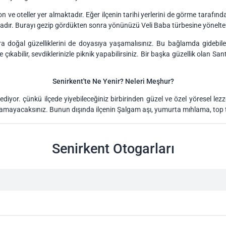
yon ve oteller yer almaktadır. Eğer ilçenin tarihi yerlerini de görme tarafı
dır. Burayı gezip gördükten sonra yönünüzü Veli Baba türbesine yöneltebilir
onra doğal güzelliklerini de doyasıya yaşamalısınız. Bu bağlamda gide
e çıkabilir, sevdiklerinizle piknik yapabilirsiniz. Bir başka güzellik olan S
Senirkent'te Ne Yenir? Neleri Meşhur?
ediyor. çünkü ilçede yiyebileceğiniz birbirinden güzel ve özel yöresel lezze
lamayacaksınız. Bunun dışında ilçenin Şalgam aşı, yumurta mıhlama, top ta
Senirkent Otogarları