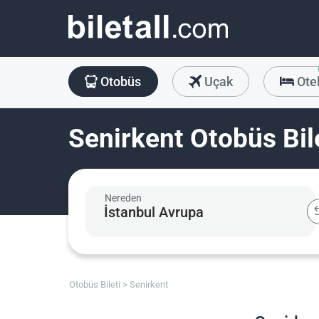
Otobüs
Uçak
Ote
Senirkent Otobüs Bil
Nereden
Otobüs Bileti
Senirkent