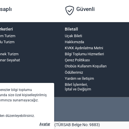
saplı
Güvenli
rketleri
Biletall
lem Turizm
Uçak Bileti
lu Turizm
Hakkımızda
KVKK Aydınlatma Metni
nek Turizm
Bilgi Toplumu Hizmetleri
ınar Seyahat
Çerez Politikası
Otobüs Kullanım Koşulları
Ödüllerimiz
Yardım ve İletişim
Bilet İşlemleri,
İptal ve Değişim
çerezler bilgi toplumu
nda size özel kişiselleştirilmiş
anımınıza sunamayacağız.
den düzenleyebilirsiniz.
Ayarlar
bilet.com Turizm Seyahat Acentası (TÜRSAB Belge No: 9883)