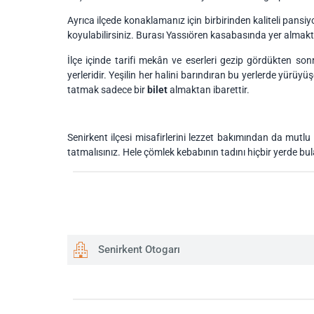
Ayrıca ilçede konaklamanız için birbirinden kaliteli pansi
koyulabilirsiniz. Burası Yassıören kasabasında yer almakta
İlçe içinde tarifi mekân ve eserleri gezip gördükten s
yerleridir. Yeşilin her halini barındıran bu yerlerde yürüyüş
tatmak sadece bir
bilet
almaktan ibarettir.
Senirkent ilçesi misafirlerini lezzet bakımından da mutlu 
tatmalısınız. Hele çömlek kebabının tadını hiçbir yerde bu
Senirkent Otogarı