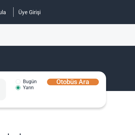
ula
Üye Girişi
Otobüs Ara
Bugün
Yarın