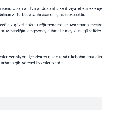
nda iseniz o zaman Tymandos antik kenti ziyaret etmekle işe
siniz. Türbede tarihi eserler ilginizi çekecektir.
bileceğiniz güzel nokta Değirmendere ve Ayazmana mesire
antral Mesireliğini de gezmeyin ihmal etmeyiz. Bu güzellikleri
tler yer alıyor. İlçe ziyaretinizde tandır kebabını mutlaka
rhana gibi yöresel lezzetleri vardır.