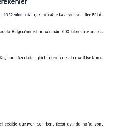
erekenler
ken, 1952 yılında da ilçe statüsüne kavuşmuştur. İlçe Eğirdir
adolu Bölgesi'nin iklimi hâkimdir. 600 kilometrekare yüz
Keçiborlu üzerinden gidebilirken ikinci alternatif ise Konya
zel şekilde ağırlıyor. Senirkent ilçesi aslında hafta sonu