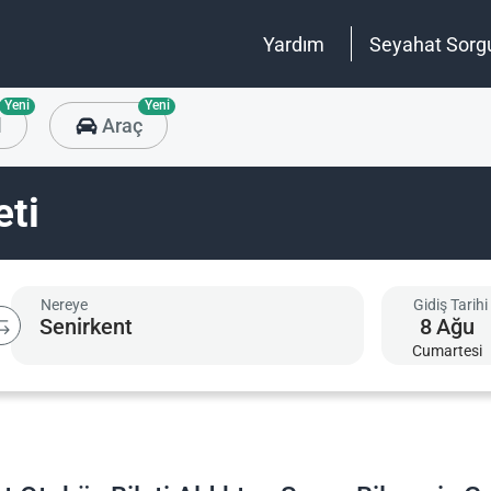
Yardım
Seyahat Sorg
Yeni
Yeni
l
Araç
eti
Nereye
Gidiş Tarihi
8
Ağu
Cumartesi