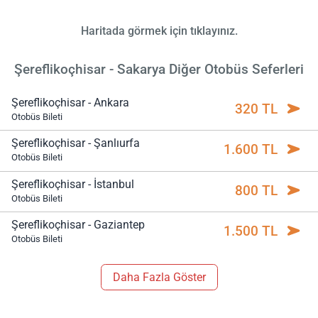
Haritada görmek için tıklayınız.
Şereflikoçhisar - Sakarya Diğer Otobüs Seferleri
Şereflikoçhisar - Ankara
320 TL
Otobüs Bileti
Şereflikoçhisar - Şanlıurfa
1.600 TL
Otobüs Bileti
Şereflikoçhisar - İstanbul
800 TL
Otobüs Bileti
Şereflikoçhisar - Gaziantep
1.500 TL
Otobüs Bileti
Daha Fazla Göster