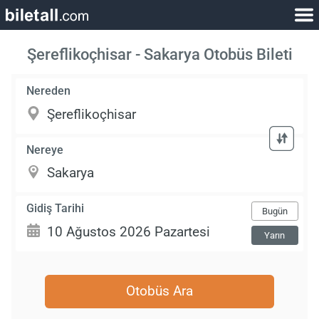
Şereflikoçhisar - Sakarya Otobüs Bileti
Nereden
Nereye
Gidiş Tarihi
Bugün
Yarın
Otobüs Ara