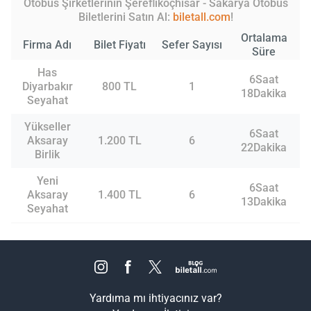
Otobüs Şirketlerinin Şereflikoçhisar - Sakarya Otobüs
Biletlerini Satın Al:
biletall.com
!
Ortalama
Firma Adı
Bilet Fiyatı
Sefer Sayısı
Süre
Has
6Saat
Diyarbakır
800 TL
1
18Dakika
Seyahat
Yükseller
6Saat
Aksaray
1.200 TL
6
22Dakika
Birlik
Yeni
6Saat
Aksaray
1.400 TL
6
13Dakika
Seyahat
Yardıma mı ihtiyacınız var?