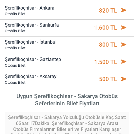
Şereflikoçhisar - Ankara
320 TL
Otobüs Bileti
Şereflikoçhisar - Şanlıurfa
1.600 TL
Otobüs Bileti
Şereflikoçhisar - İstanbul
800 TL
Otobüs Bileti
Şereflikoçhisar - Gaziantep
1.500 TL
Otobüs Bileti
Şereflikoçhisar - Aksaray
500 TL
Otobüs Bileti
Uygun Şereflikoçhisar - Sakarya Otobüs
Seferlerinin Bilet Fiyatları
Şereflikoçhisar - Sakarya Yolculuğu Otobüsle Kaç Saat:
6Saat 17Dakika. Şereflikoçhisar - Sakarya Arası
Otobüs Firmalarının Biletleri ve Fiyatları Karşılaştır