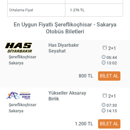
Ortalama Fiyat
1.276 TL
En Uygun Fiyatlı Şereflikoçhisar - Sakarya
Otobüs Biletleri
Has Diyarbakır
2+1
Seyahat
Şereflikoçhisar
06:44
Sakarya
13:02
800 TL
BİLET AL
Yükseller Aksaray
2+1
Birlik
Şereflikoçhisar
07:30
Sakarya
14:15
1.200 TL
BİLET AL