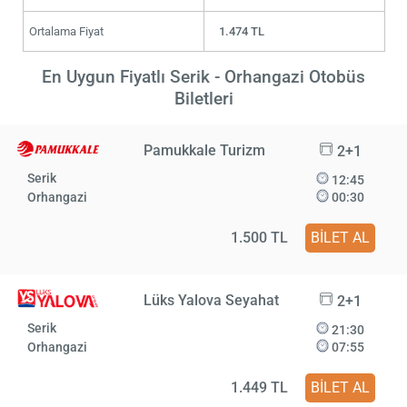
Ortalama Fiyat
1.474 TL
En Uygun Fiyatlı Serik - Orhangazi Otobüs
Biletleri
Pamukkale Turizm
2+1
Serik
12:45
Orhangazi
00:30
1.500 TL
BİLET AL
Lüks Yalova Seyahat
2+1
Serik
21:30
Orhangazi
07:55
1.449 TL
BİLET AL