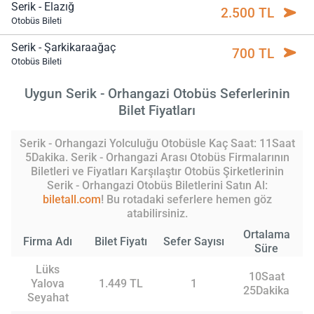
Serik - Elazığ
2.500 TL
Otobüs Bileti
Serik - Şarkikaraağaç
700 TL
Otobüs Bileti
Uygun Serik - Orhangazi Otobüs Seferlerinin
Bilet Fiyatları
Serik - Orhangazi Yolculuğu Otobüsle Kaç Saat: 11Saat
5Dakika. Serik - Orhangazi Arası Otobüs Firmalarının
Biletleri ve Fiyatları Karşılaştır Otobüs Şirketlerinin
Serik - Orhangazi Otobüs Biletlerini Satın Al:
biletall.com
! Bu rotadaki seferlere hemen göz
atabilirsiniz.
Ortalama
Firma Adı
Bilet Fiyatı
Sefer Sayısı
Süre
Lüks
10Saat
Yalova
1.449 TL
1
25Dakika
Seyahat