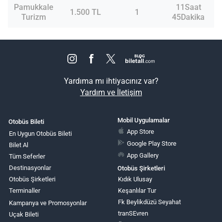
Pamukkale
11Saat
1.500 TL
1
Turizm
45Dakika
Yardıma mı ihtiyacınız var?
Yardım ve İletişim
Mobil Uygulamalar
Otobüs Bileti
App Store
En Uygun Otobüs Bileti
Google Play Store
Bilet Al
App Gallery
Tüm Seferler
Destinasyonlar
Otobüs Şirketleri
Otobüs Şirketleri
Kıdık Ulusay
Terminaller
Keşanlılar Tur
Fk Beylikdüzü Seyahat
Kampanya ve Promosyonlar
tranSEvren
Uçak Bileti