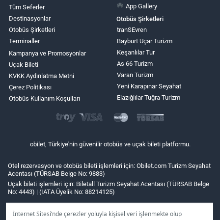
App Gallery
Tüm Seferler
Destinasyonlar
Otobüs Şirketleri
Otobüs Şirketleri
tranSEvren
Terminaller
Bayburt Uçar Turizm
Keşanlılar Tur
Kampanya ve Promosyonlar
As 66 Turizm
Uçak Bileti
Varan Turizm
KVKK Aydınlatma Metni
Yeni Karapınar Seyahat
Çerez Politikası
Elazığlılar Tuğra Turizm
Otobüs Kullanım Koşulları
obilet, Türkiye'nin güvenilir otobüs ve uçak bileti platformu.
Otel rezervasyon ve otobüs bileti işlemleri için: Obilet.com Turizm Seyahat
Acentası (TÜRSAB Belge No: 9883)
Uçak bileti işlemleri için: Biletall Turizm Seyahat Acentası (TÜRSAB Belge
No: 4443) | (IATA Üyelik No: 88214125)
İnternet Sitesi’nde çerezler yoluyla kişisel veri işlenmekte olup