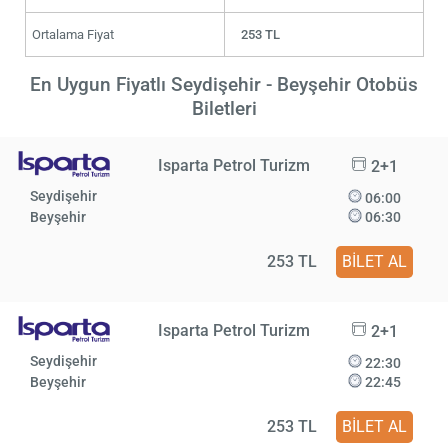
Ortalama Fiyat
253 TL
En Uygun Fiyatlı Seydişehir - Beyşehir Otobüs
Biletleri
Isparta Petrol Turizm
2+1
Seydişehir
06:00
Beyşehir
06:30
253 TL
BİLET AL
Isparta Petrol Turizm
2+1
Seydişehir
22:30
Beyşehir
22:45
253 TL
BİLET AL