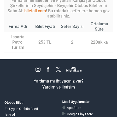
Firmalarının Biletleri ve Fiyatları Karşılaştır Otobüs
Şirketlerinin Seydişehir - Beyşehir Otobüs Biletlerini
Satın Al:
biletall.com
! Bu rotadaki seferlere hemen göz
atabilirsiniz.
Ortalama
Firma Adı
Bilet Fiyatı
Sefer Sayısı
Süre
Isparta
Petrol
253 TL
2
22Dakika
Turizm
Yardıma mı ihtiyacınız var?
Yardım ve İletişim
Mobil Uygulamalar
Otobüs Bileti
App Store
En Uygun Otobüs Bileti
Google Play Store
Bilet Al