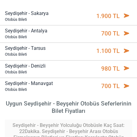
Seydişehir - Sakarya
1.900 TL
Otobüs Bileti
Seydişehir - Antalya
700 TL
Otobüs Bileti
Seydişehir - Tarsus
1.100 TL
Otobüs Bileti
Seydişehir - Denizli
980 TL
Otobüs Bileti
Seydişehir - Manavgat
700 TL
Otobüs Bileti
Uygun Seydişehir - Beyşehir Otobüs Seferlerinin
Bilet Fiyatları
Seydişehir - Beyşehir Yolculuğu Otobüsle Kaç Saat:
22Dakika. Seydişehir - Beyşehir Arası Otobüs