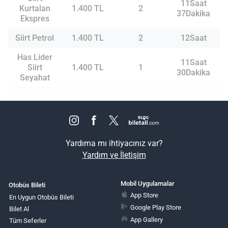
11Saat
Kurtalan
1.400 TL
2
37Dakika
Ekspres
Siirt Petrol
1.400 TL
2
12Saat
Has Lider
11Saat
Siirt
1.400 TL
1
30Dakika
Seyahat
Yardıma mı ihtiyacınız var?
Yardım ve İletişim
Mobil Uygulamalar
Otobüs Bileti
App Store
En Uygun Otobüs Bileti
Google Play Store
Bilet Al
App Gallery
Tüm Seferler