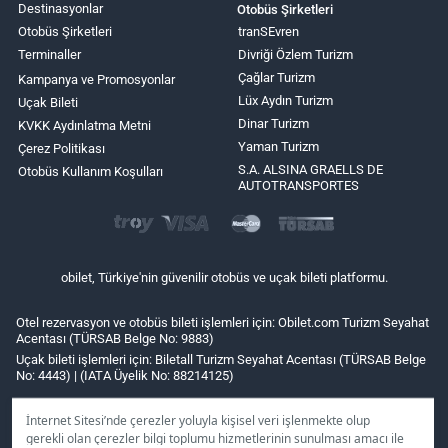
Destinasyonlar
Otobüs Şirketleri
Otobüs Şirketleri
tranSEvren
Terminaller
Divriği Özlem Turizm
Çağlar Turizm
Kampanya ve Promosyonlar
Lüx Aydın Turizm
Uçak Bileti
Dinar Turizm
KVKK Aydınlatma Metni
Yaman Turizm
Çerez Politikası
S.A. ALSINA GRAELLS DE
Otobüs Kullanım Koşulları
AUTOTRANSPORTES
obilet, Türkiye'nin güvenilir otobüs ve uçak bileti platformu.
Otel rezervasyon ve otobüs bileti işlemleri için: Obilet.com Turizm Seyahat
Acentası (TÜRSAB Belge No: 9883)
Uçak bileti işlemleri için: Biletall Turizm Seyahat Acentası (TÜRSAB Belge
No: 4443) | (IATA Üyelik No: 88214125)
İnternet Sitesi’nde çerezler yoluyla kişisel veri işlenmekte olup
gerekli olan çerezler bilgi toplumu hizmetlerinin sunulması amacı ile