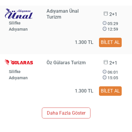
Adıyaman Ünal
2+1
Turizm
Silifke
05:29
Adıyaman
12:59
1.300 TL
BİLET AL
Öz Gülaras Turizm
2+1
Silifke
06:01
Adıyaman
15:05
1.300 TL
BİLET AL
Daha Fazla Göster