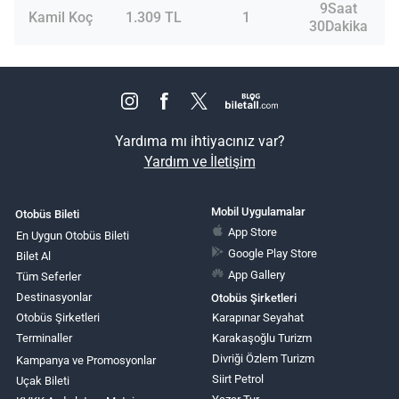
9Saat
Kamil Koç
1.309 TL
1
30Dakika
Yardıma mı ihtiyacınız var?
Yardım ve İletişim
Mobil Uygulamalar
Otobüs Bileti
App Store
En Uygun Otobüs Bileti
Google Play Store
Bilet Al
App Gallery
Tüm Seferler
Destinasyonlar
Otobüs Şirketleri
Otobüs Şirketleri
Karapınar Seyahat
Terminaller
Karakaşoğlu Turizm
Divriği Özlem Turizm
Kampanya ve Promosyonlar
Siirt Petrol
Uçak Bileti