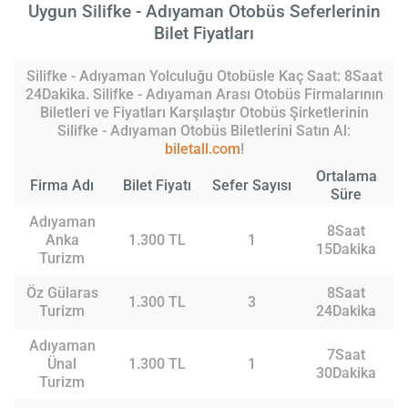
Uygun Silifke - Adıyaman Otobüs Seferlerinin
Bilet Fiyatları
Silifke - Adıyaman Yolculuğu Otobüsle Kaç Saat: 8Saat
24Dakika. Silifke - Adıyaman Arası Otobüs Firmalarının
Biletleri ve Fiyatları Karşılaştır Otobüs Şirketlerinin
Silifke - Adıyaman Otobüs Biletlerini Satın Al:
biletall.com
!
Ortalama
Firma Adı
Bilet Fiyatı
Sefer Sayısı
Süre
Adıyaman
8Saat
Anka
1.300 TL
1
15Dakika
Turizm
Öz Gülaras
8Saat
1.300 TL
3
Turizm
24Dakika
Adıyaman
7Saat
Ünal
1.300 TL
1
30Dakika
Turizm