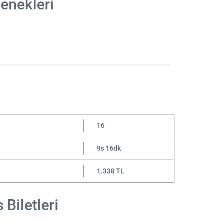
çenekleri
16
9s 16dk
1.338 TL
 Biletleri