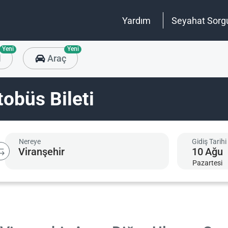
Yardım
Seyahat Sorg
Yeni
Yeni
l
Araç
tobüs Bileti
Nereye
Gidiş Tarihi
10
Ağu
Pazartesi