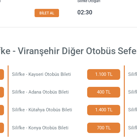
ı
Silifke Otogarı
02:30
BİLET AL
fke - Viranşehir Diğer Otobüs Sefe
Silifke - Kayseri Otobüs Bileti
1.100 TL
Sili
Silifke - Adana Otobüs Bileti
400 TL
Silifke - Kütahya Otobüs Bileti
1.400 TL
Sili
Silifke - Konya Otobüs Bileti
700 TL
Sili