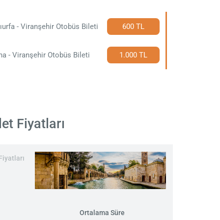
ıurfa - Viranşehir Otobüs Bileti
600 TL
a - Viranşehir Otobüs Bileti
1.000 TL
et Fiyatları
Fiyatları
Ortalama Süre