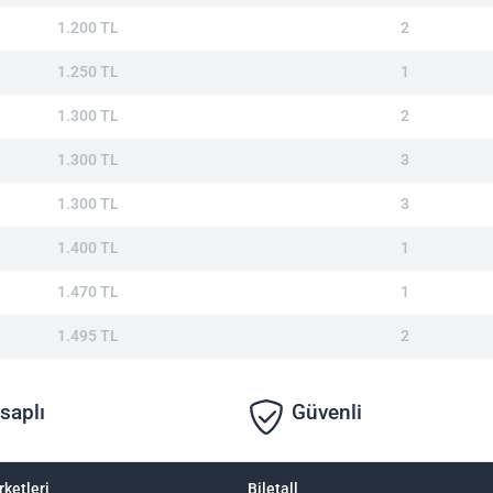
1.200 TL
2
1.250 TL
1
1.300 TL
2
1.300 TL
3
1.300 TL
3
1.400 TL
1
1.470 TL
1
1.495 TL
2
saplı
Güvenli
rketleri
Biletall