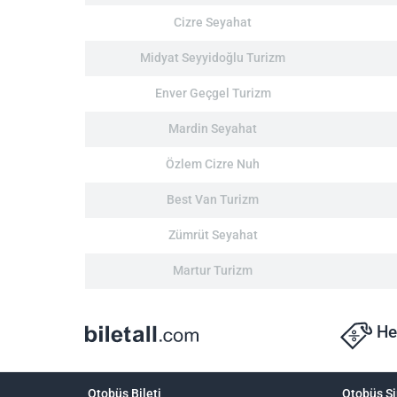
Cizre Seyahat
Midyat Seyyidoğlu Turizm
Enver Geçgel Turizm
Mardin Seyahat
Özlem Cizre Nuh
Best Van Turizm
Zümrüt Seyahat
Martur Turizm
He
Otobüs Bileti
Otobüs Şi