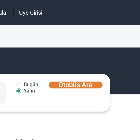
ula
Üye Girişi
Otobüs Ara
Bugün
Yarın