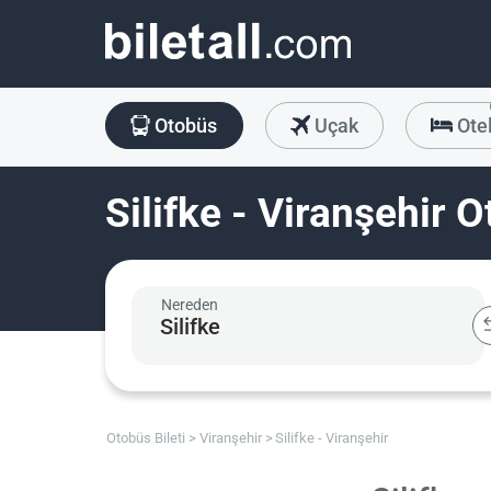
Otobüs
Uçak
Ote
Silifke - Viranşehir O
Nereden
Otobüs Bileti
Viranşehir
Silifke - Viranşehir