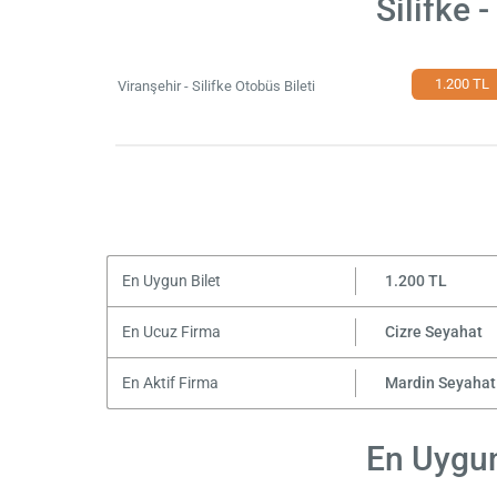
Silifke 
1.200 TL
Viranşehir - Silifke Otobüs Bileti
En Uygun Bilet
1.200 TL
En Ucuz Firma
Cizre Seyahat
En Aktif Firma
Mardin Seyahat
En Uygun 