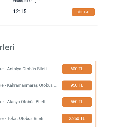
Viranşehir Otogarı
12:15
BİLET AL
rleri
fke - Antalya Otobüs Bileti
600 TL
Silifke - Kahramanmaraş Otobüs Bileti
950 TL
fke - Alanya Otobüs Bileti
560 TL
fke - Tokat Otobüs Bileti
2.250 TL